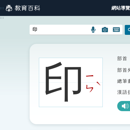
跳
網站導覽
:::
到
主
:::
要
內
語
圖
開
容
言
片
啟
搜
搜
鍵
尋
尋
盤
圖
圖
圖
部首
印
示
示
示
部首
ㄧ
總筆
ˋ
ㄣ
漢語