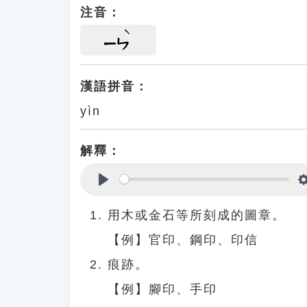
注音：
ㄧㄣ
漢語拼音：
yìn
解釋：
Play
用木或金石等所刻成的圖章。
【例】官印、鋼印、印信
痕跡。
【例】腳印、手印