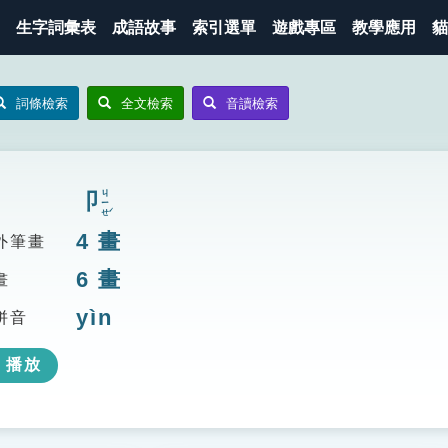
生字詞彙表
成語故事
索引選單
遊戲專區
教學應用
貓
詞條檢索
全文檢索
音讀檢索
ㄐㄧㄝˊ
卩
4
畫
外筆畫
6
畫
畫
yìn
拼音
播放