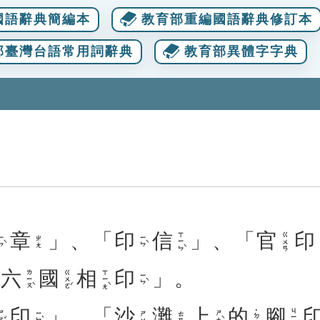
國語辭典簡編本
教育部重編國語辭典修訂本
部臺灣台語常用詞辭典
教育部異體字字典
章
」、「
印
信
」、「
官
印
ㄒㄧㄣˋ
ㄍㄨㄢ
ㄣˋ
ㄧㄣˋ
ㄓㄤ
「
六
國
相
印
」。
ㄌㄧㄡˋ
ㄍㄨㄛˊ
ㄒㄧㄤˋ
ㄧㄣˋ
印
」、「
沙
灘
上
的
腳
ㄐㄧㄠˇ
˙ㄉㄜ
ㄡˇ
ㄧㄣˋ
ㄕㄤˋ
ㄕㄚ
ㄊㄢ