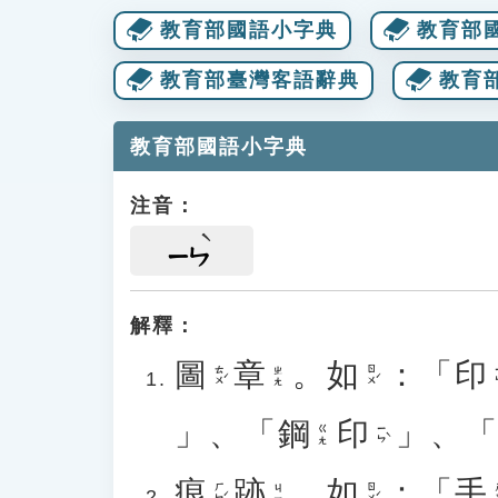
教育部國語小字典
教育部
教育部臺灣客語辭典
教育
教育部國語小字典
注音：
ㄧㄣ
解釋：
圖
章
。
如
：「
印
ㄊㄨˊ
ㄖㄨˊ
ㄧ
ㄓㄤ
」、「
鋼
印
」、
ㄧㄣˋ
ㄍㄤ
痕
跡
。
如
：「
手
ㄏㄣˊ
ㄖㄨˊ
ㄕ
ㄐㄧ