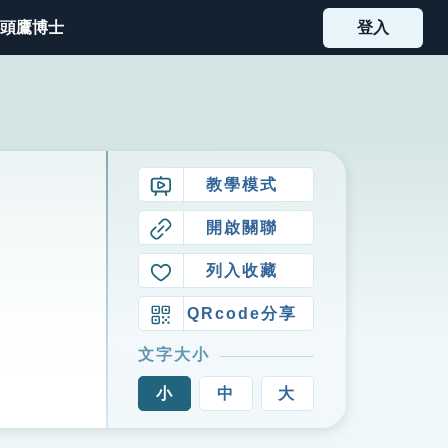
頭鷹博士
登入
教學模式
開啟關聯
列入收藏
QRcode分享
文字大小
小
中
大