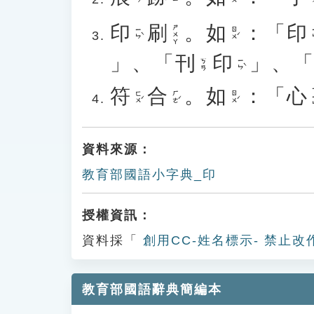
印
刷
。
如
：「
印
ㄕㄨㄚ
ㄧㄣˋ
ㄖㄨˊ
ㄧ
」、「
刊
印
」、
ㄧㄣˋ
ㄎㄢ
符
合
。
如
：「
心
ㄒ
ㄈㄨˊ
ㄏㄜˊ
ㄖㄨˊ
資料來源：
教育部國語小字典_印
授權資訊：
資料採「
創用CC-姓名標示- 禁止改
教育部國語辭典簡編本