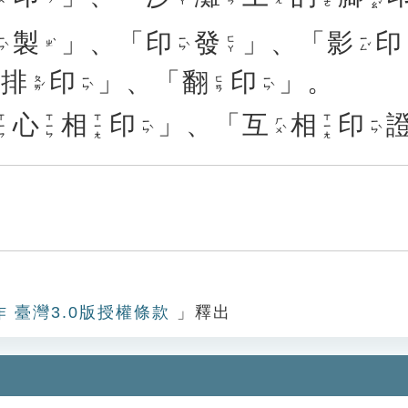
製
」、「
印
發
」、「
影
印
ㄣˋ
ㄧㄣˋ
ㄧㄥˇ
ㄈㄚ
ㄓˋ
「
排
印
」、「
翻
印
」。
ㄆㄞˊ
ㄧㄣˋ
ㄧㄣˋ
ㄈㄢ
心
相
印
」、「
互
相
印
ㄧㄣ
ㄒㄧㄣ
ㄒㄧㄤ
ㄒㄧㄤ
ㄧㄣˋ
ㄏㄨˋ
ㄧㄣˋ
作 臺灣3.0版授權條款
」釋出