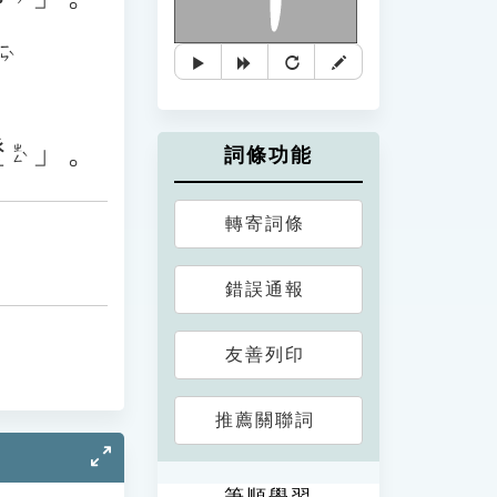
ㄧㄣˋ
證
」。
ㄓㄥˋ
詞條功能
轉寄詞條
錯誤通報
友善列印
推薦關聯詞
筆順學習