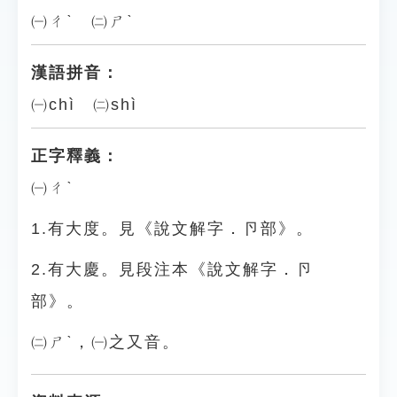
㈠ㄔˋ ㈡ㄕˋ
漢語拼音：
㈠chì ㈡shì
正字釋義：
㈠ㄔˋ
1.有大度。見《說文解字．卪部》。
2.有大慶。見段注本《說文解字．卪
部》。
㈡ㄕˋ，㈠之又音。