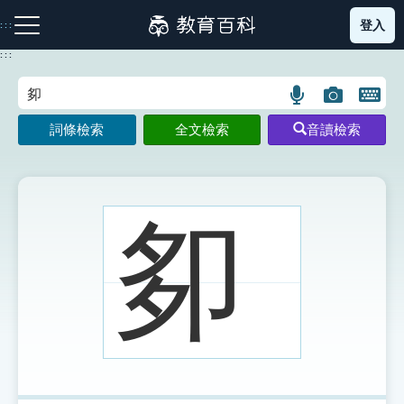
跳
登入
:::
到
主
:::
要
內
語
圖
開
容
注音索引圖示
筆畫索引圖示
部首索引表圖示
言
片
啟
詞條檢索
全文檢索
音讀檢索
搜
搜
鍵
尋
尋
盤
圖
圖
圖
示
示
示
卶
網站導覽
生字詞彙表
成語故事