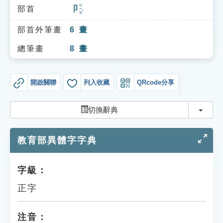
索引選單
ㄐㄧㄝˊ
部首
卩
知識索引
部首外筆畫
6
畫
單字索引
總筆畫
8
畫
生命大百科索引
開啟關聯
列入收藏
QRcode分享
遊戲專區
切換
切換辭典
教學應用
教育部異體字字典
貓頭鷹博士
字級：
正字
注音：