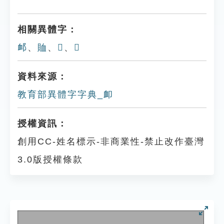
相關異體字：
䘏
、
賉
、
𨜧
、
𨟰
資料來源：
教育部異體字字典_卹
授權資訊：
創用CC-姓名標示-非商業性-禁止改作臺灣
3.0版授權條款