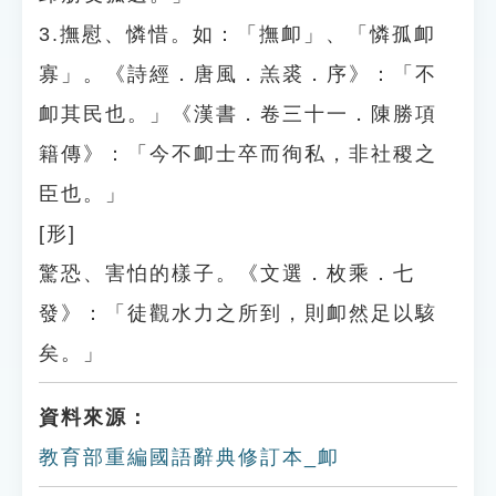
3.撫慰、憐惜。如：「撫卹」、「憐孤卹
寡」。《詩經．唐風．羔裘．序》：「不
卹其民也。」《漢書．卷三十一．陳勝項
籍傳》：「今不卹士卒而徇私，非社稷之
臣也。」
[形]
驚恐、害怕的樣子。《文選．枚乘．七
發》：「徒觀水力之所到，則卹然足以駭
矣。」
資料來源：
教育部重編國語辭典修訂本_卹