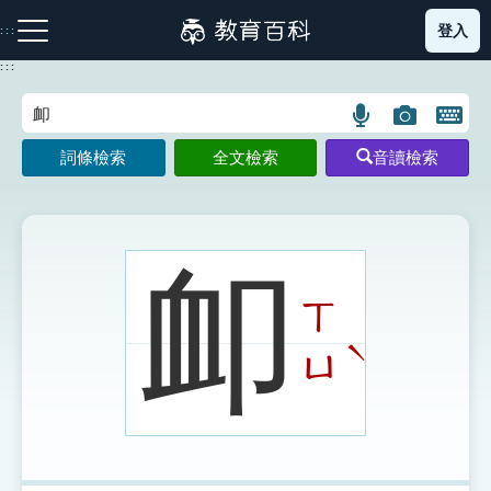
跳
登入
:::
到
主
:::
要
內
語
圖
開
容
注音索引圖示
筆畫索引圖示
部首索引表圖示
言
片
啟
詞條檢索
全文檢索
音讀檢索
搜
搜
鍵
尋
尋
盤
圖
圖
圖
示
示
示
卹
ㄒ
網站導覽
ˋ
ㄩ
生字詞彙表
成語故事