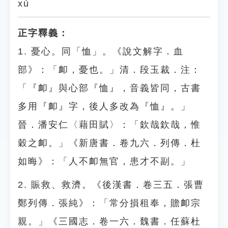
xù
正字釋義：
1. 憂心。同「恤」。《說文解字．血
部》：「卹，憂也。」清．段玉裁．注：
「『卹』與心部『恤』，音義皆同，古書
多用『卹』字，後人多改為『恤』。」
晉．潘安仁〈藉田賦〉：「欽哉欽哉，惟
穀之卹。」《新唐書．卷九六．列傳．杜
如晦》：「人不卹無官，患才不副。」
2. 賑救、救濟。《後漢書．卷三五．張曹
鄭列傳．張純》：「常分損租奉，贍卹宗
親。」《三國志．卷一六．魏書．任蘇杜