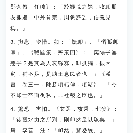
鄭倉傳．任峻》：「於饑荒之際，收卹朋
友孤遺，中外貧宗，周急濟乏，信義見
稱。」
3. 撫慰、憐惜。如：「撫卹」、「憐孤卹
寡」。《戰國策．齊策四》：「葉陽子無
恙乎？是其為人哀鰥寡，卹孤獨，振困
窮，補不足，是助王息民者也。」《漢
書．卷三一．陳勝項籍傳．項籍》：「今
不卹士卒而徇私，非社稷之臣也。」
4. 驚恐、害怕。《文選．枚乘．七發》：
「徒觀水力之所到，則卹然足以駭矣。」
唐．李善．注：「卹然，驚恐貌。」