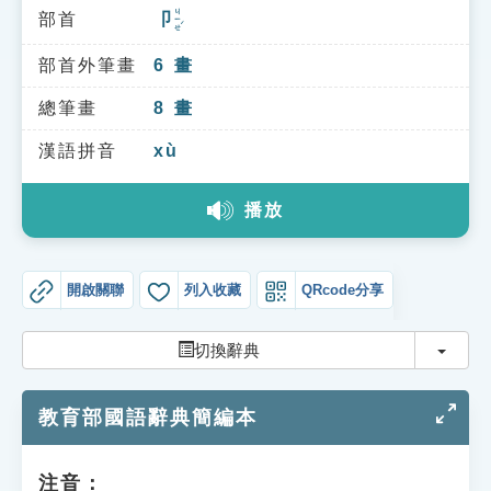
索引選單
ㄐㄧㄝˊ
部首
卩
知識索引
部首外筆畫
6
畫
單字索引
總筆畫
8
畫
生命大百科索引
漢語拼音
xù
遊戲專區
播放
教學應用
開啟關聯
列入收藏
QRcode分享
貓頭鷹博士
切換
切換辭典
教育部國語辭典簡編本
注音：