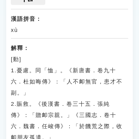
漢語拼音：
xù
解釋：
[動]
1.憂慮。同「恤」。《新唐書．卷九十
六．杜如晦傳》：「人不卹無官，患才不
副。」
2.賑救。《後漢書．卷三十五．張純
傳》：「贍卹宗親。」《三國志．卷十
六．魏書．任峻傳》：「於饑荒之際，收
卹朋友孤遺。」