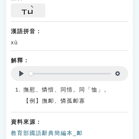
ㄒㄩ
漢語拼音：
xù
解釋：
Play
Settings
撫慰、憐惜、同情。同「恤」。
【例】撫卹、憐孤卹寡
資料來源：
教育部國語辭典簡編本_卹