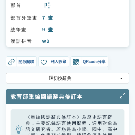
索引選單
ㄐㄧㄝˊ
部首
卩
知識索引
部首外筆畫
7
畫
單字索引
總筆畫
9
畫
生命大百科索引
漢語拼音
wù
遊戲專區
開啟關聯
列入收藏
QRcode分享
教學應用
切換
切換辭典
貓頭鷹博士
教育部重編國語辭典修訂本
《重編國語辭典修訂本》為歷史語言辭
典，主要記錄語言使用歷程，適用對象為
語文研究者。若您是為小學、國中、高中