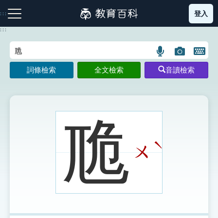
跳
登入
:::
到
主
:::
要
內
語
圖
開
容
注音索引圖示
筆畫索引圖示
部首索引表圖示
言
片
啟
詞條檢索
全文檢索
音讀檢索
搜
搜
鍵
尋
尋
盤
圖
圖
圖
示
示
示
卼
ˋ
ㄨ
網站導覽
生字詞彙表
成語故事