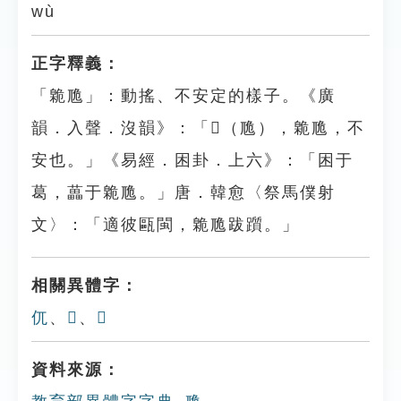
wù
正字釋義：
「臲卼」：動搖、不安定的樣子。《廣
韻．入聲．沒韻》：「𠨜（卼），臲卼，不
安也。」《易經．困卦．上六》：「困于
葛，藟于臲卼。」唐．韓愈〈祭馬僕射
文〉：「適彼甌閩，臲卼跋躓。」
相關異體字：
㐳
、
𠒄
、
𠨜
資料來源：