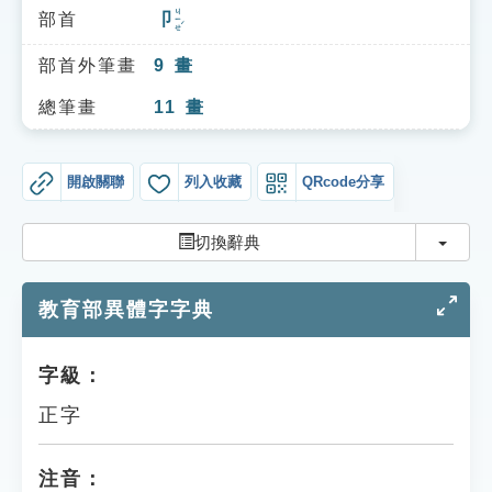
索引選單
ㄐㄧㄝˊ
部首
卩
知識索引
部首外筆畫
9
畫
單字索引
總筆畫
11
畫
生命大百科索引
開啟關聯
列入收藏
QRcode分享
遊戲專區
切換
切換辭典
教學應用
教育部異體字字典
貓頭鷹博士
字級：
正字
注音：