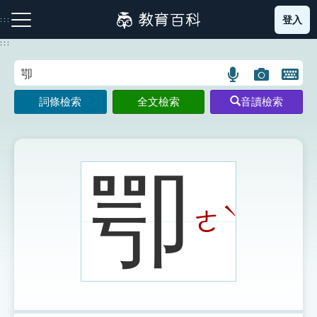
跳
登入
:::
到
主
:::
要
內
語
圖
開
容
注音索引圖示
筆畫索引圖示
部首索引表圖示
言
片
啟
詞條檢索
全文檢索
音讀檢索
搜
搜
鍵
尋
尋
盤
圖
圖
圖
示
示
示
卾
ˋ
ㄜ
網站導覽
生字詞彙表
成語故事