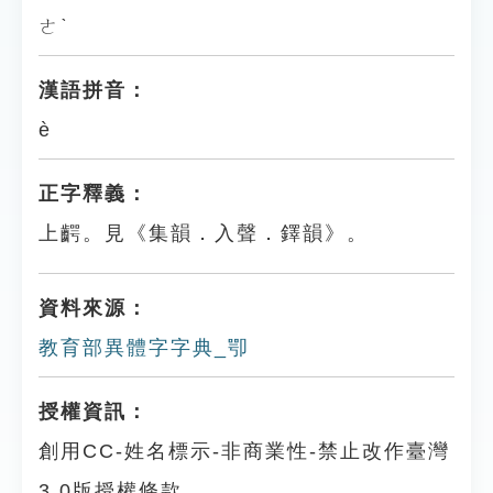
ㄜˋ
漢語拼音：
è
正字釋義：
上齶。見《集韻．入聲．鐸韻》。
資料來源：
教育部異體字字典_卾
授權資訊：
創用CC-姓名標示-非商業性-禁止改作臺灣
3.0版授權條款