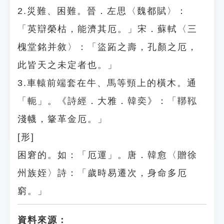
2.災難、困難。晉．左思〈魏都賦〉：
「英辯榮枯，能濟其厄。」宋．蘇軾〈三
槐堂銘并敘〉：「盜跖之壽，孔顏之厄，
此皆天之未定者也。」
3.車轅前端套在牛、馬等頸上的橫木。通
「軛」。《詩經．大雅．韓奕》：「鞹鞃
淺幭，䩦革金厄。」
[形]
困窘的。如：「厄運」。唐．韓愈〈贈徐
州族姪〉詩：「歲時易遷次，身命多厄
窮。」
資料來源：