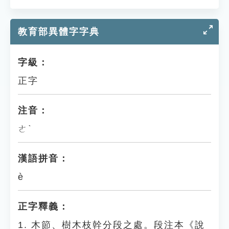
教育部異體字字典
字級：
正字
注音：
ㄜˋ
漢語拼音：
è
正字釋義：
1. 木節、樹木枝幹分段之處。段注本《說