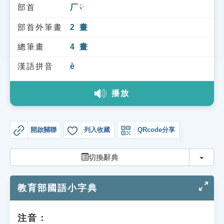
索引選單
部首
厂
ㄏㄢˇ
知識索引
部首外筆畫
2
畫
單字索引
總筆畫
4
畫
生命大百科索引
漢語拼音
è
播放
遊戲專區
教學應用
開啟關聯
列入收藏
QRcode分享
貓頭鷹博士
切換
切換辭典
教育部國語小字典
注音：