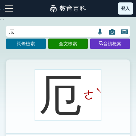
跳
登入
:::
到
主
:::
要
內
語
圖
開
容
注音索引圖示
筆畫索引圖示
部首索引表圖示
言
片
啟
詞條檢索
全文檢索
音讀檢索
搜
搜
鍵
尋
尋
盤
圖
圖
圖
示
示
示
厄
ˋ
ㄜ
網站導覽
生字詞彙表
成語故事