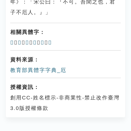
年》：「宋公曰：『不可。吾聞之也，君
子不厄人。』」
相關異體字：
𠂬
、
𠂘
、
𢀴
、
𢨩
、
戹
、
𢨤
資料來源：
教育部異體字字典_厄
授權資訊：
創用CC-姓名標示-非商業性-禁止改作臺灣
3.0版授權條款