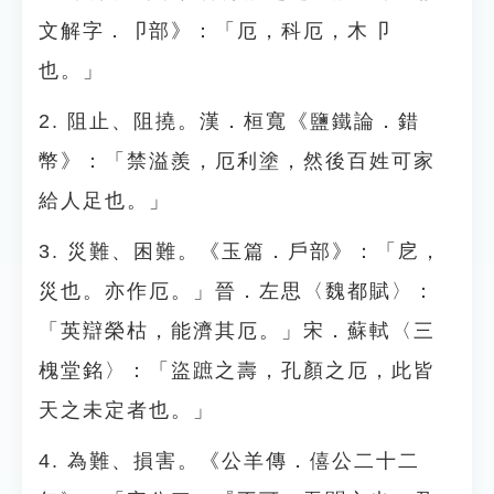
文解字．卩部》：「厄，科厄，木卩
也。」
2. 阻止、阻撓。漢．桓寬《鹽鐵論．錯
幣》：「禁溢羨，厄利塗，然後百姓可家
給人足也。」
3. 災難、困難。《玉篇．戶部》：「戹，
災也。亦作厄。」晉．左思〈魏都賦〉：
「英辯榮枯，能濟其厄。」宋．蘇軾〈三
槐堂銘〉：「盜蹠之壽，孔顏之厄，此皆
天之未定者也。」
4. 為難、損害。《公羊傳．僖公二十二