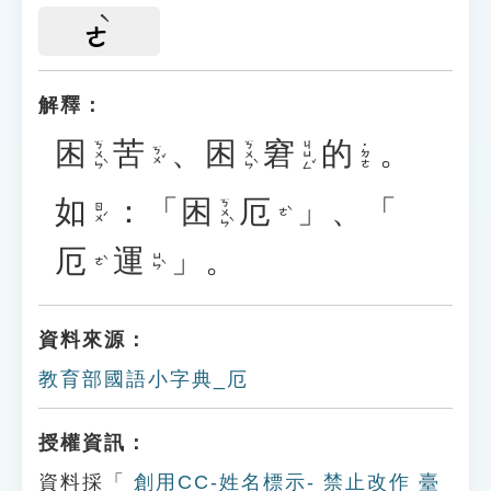
ㄜ
解釋：
困
苦
、
困
窘
的
。
ㄎㄨㄣˋ
ㄎㄨㄣˋ
ㄐㄩㄥˇ
˙ㄉㄜ
ㄎㄨˇ
如
：「
困
厄
」、「
ㄎㄨㄣˋ
ㄖㄨˊ
ㄜˋ
厄
運
」。
ㄩㄣˋ
ㄜˋ
資料來源：
教育部國語小字典_厄
授權資訊：
資料採「
創用CC-姓名標示- 禁止改作 臺