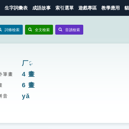
生字詞彙表
成語故事
索引選單
遊戲專區
教學應用
貓
詞條檢索
全文檢索
音讀檢索
厂
ㄏㄢˇ
4
畫
外筆畫
6
畫
畫
yǎ
拼音