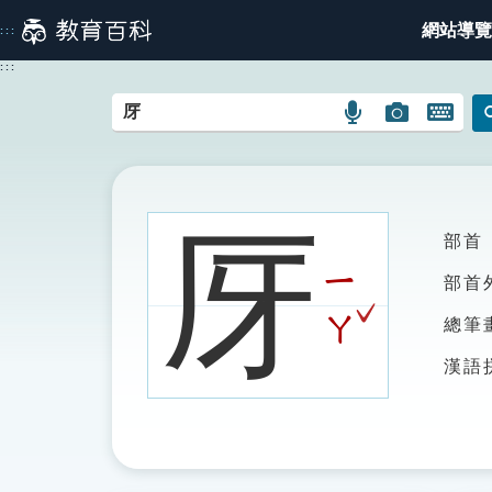
跳
網站導覽
:::
到
主
:::
要
內
語
圖
開
容
言
片
啟
搜
搜
鍵
尋
尋
盤
圖
圖
圖
厊
部首
示
示
示
ㄧ
部首
ˇ
ㄚ
總筆
漢語