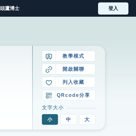
頭鷹博士
登入
教學模式
開啟關聯
列入收藏
QRcode分享
文字大小
小
中
大