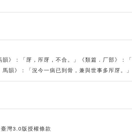
馬韻》：「厊，厏厊，不合。」《類篇．厂部》：
．馬韻》：「況今一病已到骨，兼與世事多厏厊。
臺灣3.0版授權條款