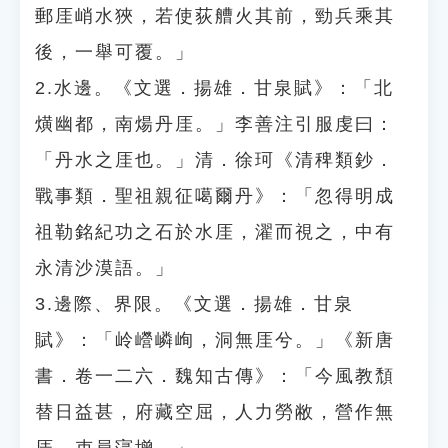
郵厓峭水狹，若使荻艚火其前，勁兵乘其
後，一舉可覆。」
2.水邊。《文選．揚雄．甘泉賦》：「北
熿幽都，南煬丹厓。」李善注引服虔曰：
「丹水之厓也。」清．徐珂《清稗類鈔．
戰事類．聖祖親征噶爾丹》：「忽得明成
祖勒銘紀功之石於水厓，濯而視之，中有
永清沙漠語。」
3.邊際、界限。《文選．揚雄．甘泉
賦》：「岭巆嶙峋，洞無厓兮。」《新唐
書．卷一二六．魏知古傳》：「今風教頹
替日益甚，府藏空屈，人力勞敝，營作無