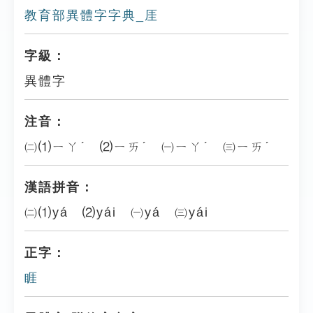
教育部異體字字典_厓
字級：
異體字
注音：
㈡⑴ㄧㄚˊ ⑵ㄧㄞˊ ㈠ㄧㄚˊ ㈢ㄧㄞˊ
漢語拼音：
㈡⑴yá ⑵yái ㈠yá ㈢yái
正字：
睚