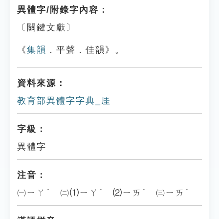
異體字/附錄字內容：
〔關鍵文獻〕
《
集韻
．平聲．佳韻》。
資料來源：
教育部異體字字典_厓
字級：
異體字
注音：
㈠ㄧㄚˊ ㈡⑴ㄧㄚˊ ⑵ㄧㄞˊ ㈢ㄧㄞˊ