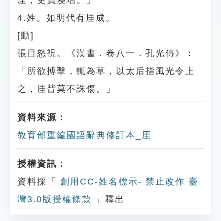
厓，吏員寖增。」
4.姓。如明代有厓成。
[動]
張目怒視。《漢書．卷八一．孔光傳》：
「所欲搏擊，輒為草，以太后指風光令上
之，厓眥莫不誅傷。」
資料來源：
教育部重編國語辭典修訂本_厓
授權資訊：
資料採「
創用CC-姓名標示- 禁止改作 臺
灣3.0版授權條款
」釋出