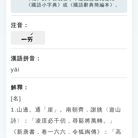
《國語小字典》或《國語辭典簡編本》。
注音：
ㄧㄞ
漢語拼音：
yái
解釋：
[名]
1.山邊。通「崖」。南朝齊．謝朓〈遊山
詩〉：「凌厓必千仞，尋谿將萬轉。」
《新唐書．卷一六六．令狐綯傳》：「高