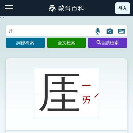
跳
登入
:::
到
主
:::
要
內
語
圖
開
容
注音索引圖示
筆畫索引圖示
部首索引表圖示
言
片
啟
詞條檢索
全文檢索
音讀檢索
搜
搜
鍵
尋
尋
盤
圖
圖
圖
示
示
示
厓
ㄧ
網站導覽
ˊ
ㄞ
生字詞彙表
成語故事