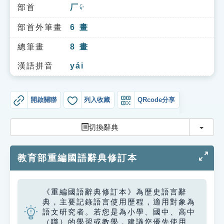
索引選單
部首
厂
ㄏㄢˇ
知識索引
部首外筆畫
6
畫
單字索引
總筆畫
8
畫
生命大百科索引
漢語拼音
yái
遊戲專區
開啟關聯
列入收藏
QRcode分享
教學應用
切換
切換辭典
貓頭鷹博士
教育部重編國語辭典修訂本
《重編國語辭典修訂本》為歷史語言辭
典，主要記錄語言使用歷程，適用對象為
語文研究者。若您是為小學、國中、高中
（職）的學習或教學，建議您優先使用