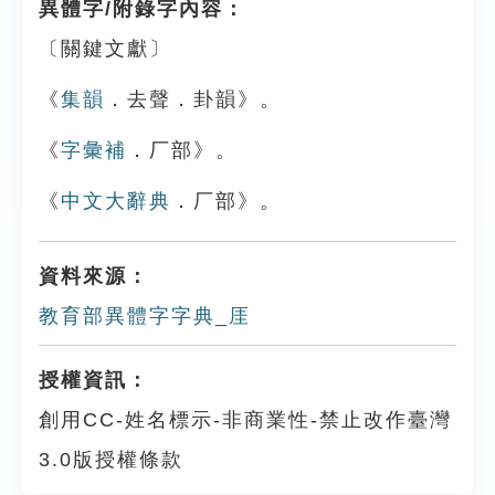
異體字/附錄字內容：
〔關鍵文獻〕
《
集韻
．去聲．卦韻》。
《
字彙補
．厂部》。
《
中文大辭典
．厂部》。
資料來源：
教育部異體字字典_厓
授權資訊：
創用CC-姓名標示-非商業性-禁止改作臺灣
3.0版授權條款