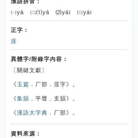
漢語拼音：
㈠yá ㈡⑴yá ⑵yái ㈢yái
正字：
涯
異體字/附錄字內容：
〔關鍵文獻〕
《
玉篇
．厂部．厓字》。
《
集韻
．平聲．支韻》。
《
漢語大字典
．厂部》。
資料來源：