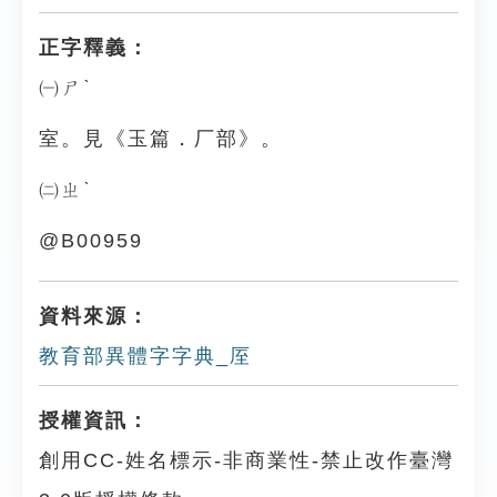
正字釋義：
㈠ㄕˋ
室。見《玉篇．厂部》。
㈡ㄓˋ
@B00959
資料來源：
教育部異體字字典_厔
授權資訊：
創用CC-姓名標示-非商業性-禁止改作臺灣