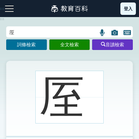
跳
登入
:::
到
主
:::
要
內
語
圖
開
容
注音索引圖示
筆畫索引圖示
部首索引表圖示
言
片
啟
詞條檢索
全文檢索
音讀檢索
搜
搜
鍵
尋
尋
盤
圖
圖
圖
示
示
示
厔
網站導覽
生字詞彙表
成語故事