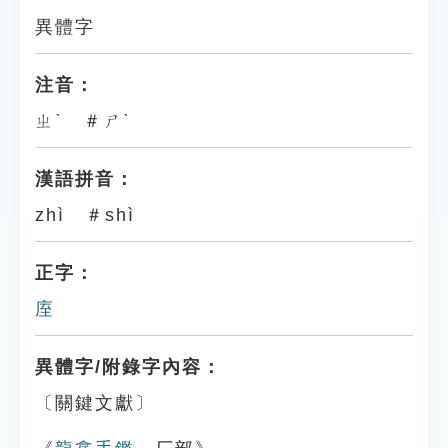
異體字
注音：
ㄓˋ ＃ㄕˋ
漢語拼音：
zhì ＃shì
正字：
庢
異體字/附錄字內容：
〔關鍵文獻〕