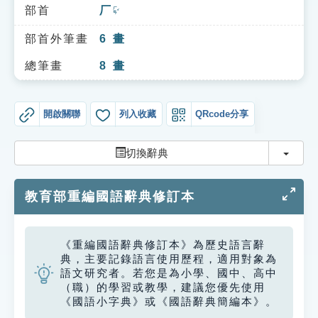
索引選單
部首
厂
ㄏㄢˇ
知識索引
部首外筆畫
6
畫
單字索引
總筆畫
8
畫
生命大百科索引
開啟關聯
列入收藏
QRcode分享
遊戲專區
切換
切換辭典
教學應用
教育部重編國語辭典修訂本
貓頭鷹博士
《重編國語辭典修訂本》為歷史語言辭
典，主要記錄語言使用歷程，適用對象為
語文研究者。若您是為小學、國中、高中
（職）的學習或教學，建議您優先使用
《國語小字典》或《國語辭典簡編本》。