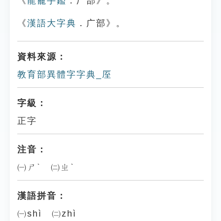
《
龍龕手鑑
．厂部》。
《
漢語大字典
．广部》。
資料來源：
教育部異體字字典_厔
字級：
正字
注音：
㈠ㄕˋ ㈡ㄓˋ
漢語拼音：
㈠shì ㈡zhì