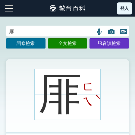
跳
登入
:::
到
主
:::
要
內
語
圖
開
容
注音索引圖示
筆畫索引圖示
部首索引表圖示
言
片
啟
詞條檢索
全文檢索
音讀檢索
搜
搜
鍵
尋
尋
盤
圖
圖
圖
示
示
示
厞
ㄈ
網站導覽
ˋ
ㄟ
生字詞彙表
成語故事