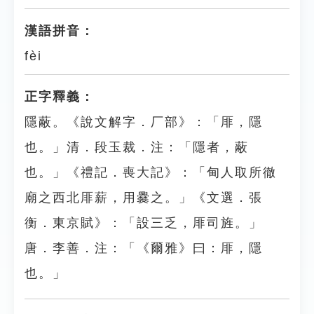
漢語拼音：
fèi
正字釋義：
隱蔽。《說文解字．厂部》：「厞，隱
也。」清．段玉裁．注：「隱者，蔽
也。」《禮記．喪大記》：「甸人取所徹
廟之西北厞薪，用爨之。」《文選．張
衡．東京賦》：「設三乏，厞司旌。」
唐．李善．注：「《爾雅》曰：厞，隱
也。」