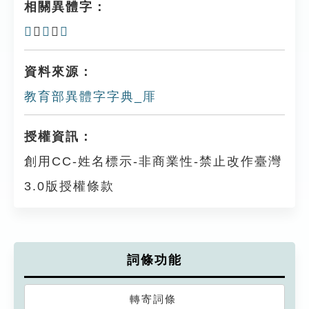
相關異體字：
𩇪
、
䨾
、
陫
資料來源：
教育部異體字字典_厞
授權資訊：
創用CC-姓名標示-非商業性-禁止改作臺灣
3.0版授權條款
詞條功能
轉寄詞條