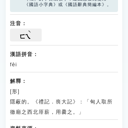
《國語小字典》或《國語辭典簡編本》。
注音：
ㄈㄟ
漢語拼音：
fèi
解釋：
[形]
隱蔽的。《禮記．喪大記》：「甸人取所
徹廟之西北厞薪，用爨之。」