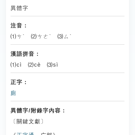
異體字
注音：
⑴ㄘˋ ⑵ㄘㄜˋ ⑶ㄙˋ
漢語拼音：
⑴cì ⑵cè ⑶sì
正字：
廁
異體字/附錄字內容：
〔關鍵文獻〕