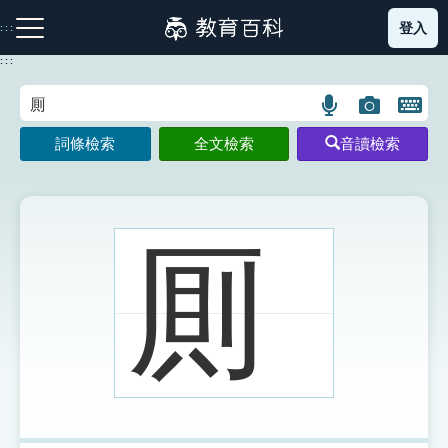
跳
登入
:::
到
主
:::
要
內
語
圖
開
容
注音索引圖示
筆畫索引圖示
部首索引表圖示
言
片
啟
詞條檢索
全文檢索
音讀檢索
搜
搜
鍵
尋
尋
盤
圖
圖
圖
示
示
示
厠
網站導覽
生字詞彙表
成語故事