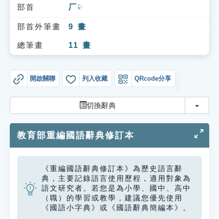
索引選單
部首
厂
ㄏㄢˇ
知識索引
部首外筆畫
9
畫
單字索引
總筆畫
11
畫
生命大百科索引
開啟關聯
列入收藏
QRcode分享
遊戲專區
切換
切換辭典
教學應用
教育部重編國語辭典修訂本
貓頭鷹博士
《重編國語辭典修訂本》為歷史語言辭
典，主要記錄語言使用歷程，適用對象為
語文研究者。若您是為小學、國中、高中
（職）的學習或教學，建議您優先使用
《國語小字典》或《國語辭典簡編本》。