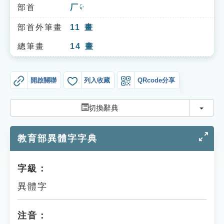
索引選單
部首
厂
ㄏㄢˇ
知識索引
部首外筆畫
11
畫
單字索引
總筆畫
14
畫
生命大百科索引
開啟關聯
列入收藏
QRcode分享
遊戲專區
切換
切換辭典
教學應用
教育部異體字字典
貓頭鷹博士
字級：
異體字
注音：