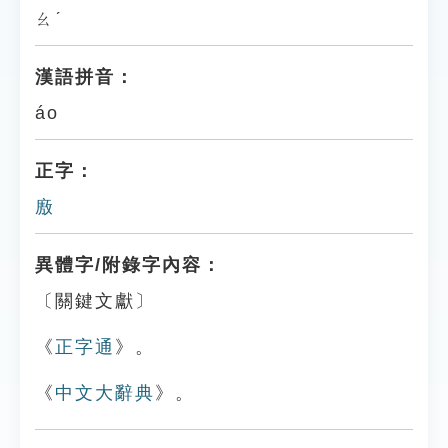
ㄠˊ
漢語拼音：
áo
正字：
廒
異體字/附錄字內容：
〔關鍵文獻〕
《
正字通
》。
《
中文大辭典
》。