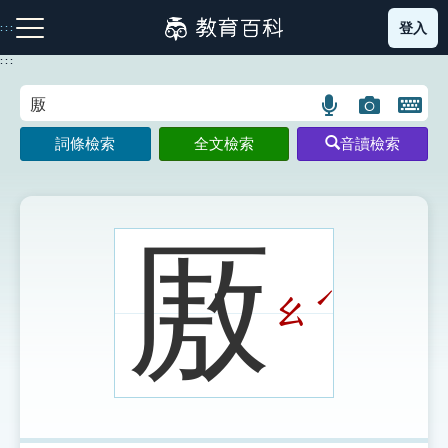
跳
登入
:::
到
主
:::
要
內
語
圖
開
容
注音索引圖示
筆畫索引圖示
部首索引表圖示
言
片
啟
詞條檢索
全文檢索
音讀檢索
搜
搜
鍵
尋
尋
盤
圖
圖
圖
示
示
示
厫
ˊ
ㄠ
網站導覽
生字詞彙表
成語故事