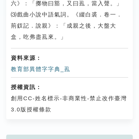
六》：「擲物曰豁，又曰厾，當入聲。」
⑶戲曲小說中語氣詞。《綴白裘．卷一．
荊釵記．說親》：「成親之後，大盤大
盒，吃弗盡厾來。」
資料來源：
教育部異體字字典_厾
授權資訊：
創用CC-姓名標示-非商業性-禁止改作臺灣
3.0版授權條款