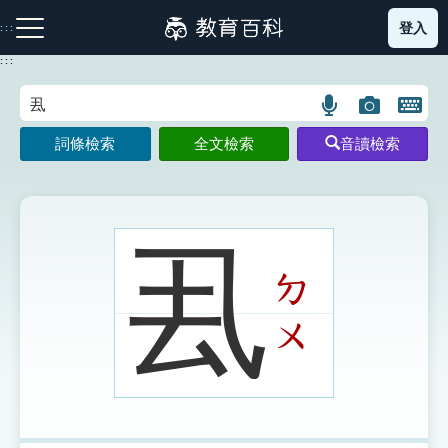
跳
登入
:::
到
主
:::
要
內
語
圖
開
容
注音索引圖示
筆畫索引圖示
部首索引表圖示
言
片
啟
詞條檢索
全文檢索
音讀檢索
搜
搜
鍵
尋
尋
盤
圖
圖
圖
示
示
示
厾
ㄉ
網站導覽
ㄨ
生字詞彙表
成語故事