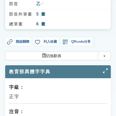
索引選單
部首
乙
ㄧˇ
知識索引
部首外筆畫
5
畫
單字索引
總筆畫
6
畫
生命大百科索引
開啟關聯
列入收藏
QRcode分享
遊戲專區
切換
切換辭典
教學應用
教育部異體字字典
貓頭鷹博士
字級：
正字
注音：