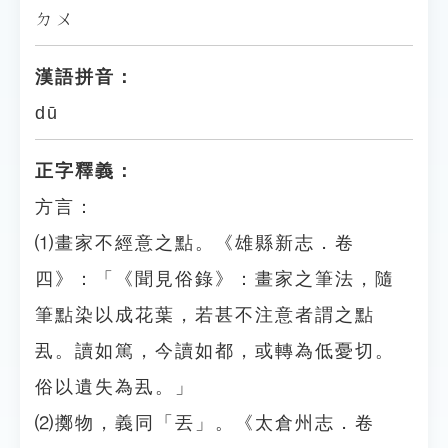
ㄉㄨ
漢語拼音：
dū
正字釋義：
方言：
⑴畫家不經意之點。《雄縣新志．卷
四》：「《聞見俗錄》：畫家之筆法，隨
筆點染以成花葉，若甚不注意者謂之點
厾。讀如篤，今讀如都，或轉為低憂切。
俗以遺失為厾。」
⑵擲物，義同「丟」。《太倉州志．卷