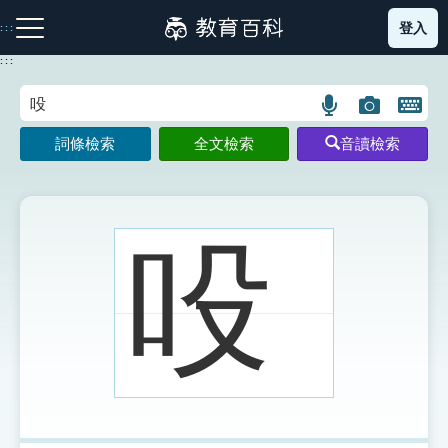
跳
登入
:::
到
主
:::
要
內
語
圖
開
容
注音索引圖示
筆畫索引圖示
部首索引表圖示
言
片
啟
詞條檢索
全文檢索
音讀檢索
搜
搜
鍵
尋
尋
盤
圖
圖
圖
示
示
示
吺
網站導覽
生字詞彙表
成語故事