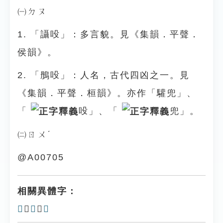
㈠ㄉㄡ
1. 「讘吺」：多言貌。見《集韻．平聲．
侯韻》。
2. 「鴅吺」：人名，古代四凶之一。見
《集韻．平聲．桓韻》。亦作「驩兜」、
「
吺」、「
兜」。
㈡ㄖㄨˊ
@A00705
相關異體字：
𠱒
、
𡂛
、
𠱑