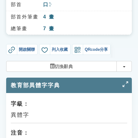
索引選單
部首
口
ㄎㄡˇ
知識索引
部首外筆畫
4
畫
單字索引
總筆畫
7
畫
生命大百科索引
開啟關聯
列入收藏
QRcode分享
遊戲專區
切換
切換辭典
教學應用
教育部異體字字典
貓頭鷹博士
字級：
異體字
注音：