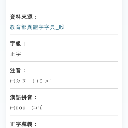
資料來源：
教育部異體字字典_吺
字級：
正字
注音：
㈠ㄉㄡ ㈡ㄖㄨˊ
漢語拼音：
㈠dōu ㈡rú
正字釋義：