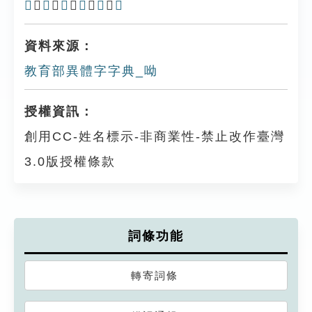
𠲭
、
𠸰
、
𣢜
、
𣢄
、
𠲵
、
㗀
資料來源：
教育部異體字字典_呦
授權資訊：
創用CC-姓名標示-非商業性-禁止改作臺灣
3.0版授權條款
詞條功能
轉寄詞條