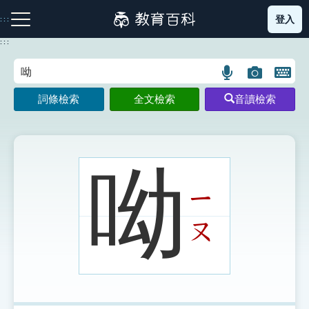
跳
登入
:::
到
主
:::
要
內
語
圖
開
容
注音索引圖示
筆畫索引圖示
部首索引表圖示
言
片
啟
詞條檢索
全文檢索
音讀檢索
搜
搜
鍵
尋
尋
盤
圖
圖
圖
示
示
示
呦
ㄧ
網站導覽
ㄡ
生字詞彙表
成語故事