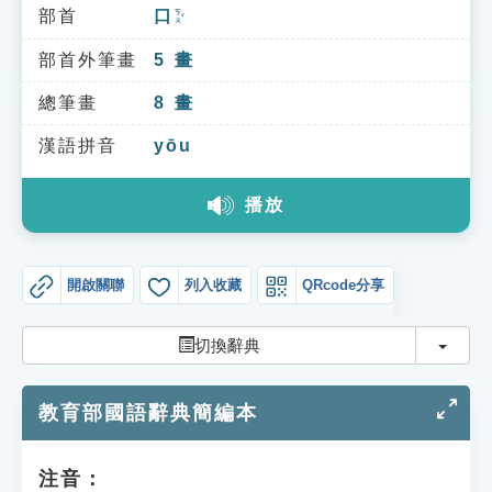
索引選單
部首
口
ㄎㄡˇ
知識索引
部首外筆畫
5
畫
單字索引
總筆畫
8
畫
生命大百科索引
漢語拼音
yōu
播放
遊戲專區
教學應用
開啟關聯
列入收藏
QRcode分享
貓頭鷹博士
切換
切換辭典
教育部國語辭典簡編本
注音：