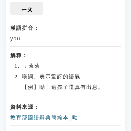
ㄧㄡ
漢語拼音：
yōu
解釋：
→呦呦
嘆詞。表示驚訝的語氣。
【例】呦！這孩子還真有出息。
資料來源：
教育部國語辭典簡編本_呦