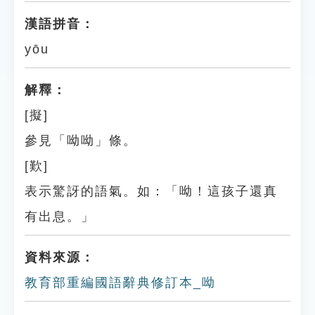
漢語拼音：
yōu
解釋：
[擬]
參見「呦呦」條。
[歎]
表示驚訝的語氣。如：「呦！這孩子還真
有出息。」
資料來源：
教育部重編國語辭典修訂本_呦