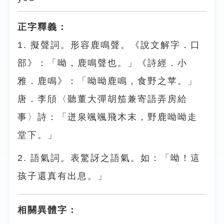
正字釋義：
1. 擬聲詞。形容鹿鳴聲。《說文解字．口
部》：「呦，鹿鳴聲也。」《詩經．小
雅．鹿鳴》：「呦呦鹿鳴，食野之苹。」
唐．李頎〈聽董大彈胡笳兼寄語弄房給
事〉詩：「迸泉颯颯飛木末，野鹿呦呦走
堂下。」
2. 語氣詞。表驚訝之語氣。如：「呦！這
孩子還真有出息。」
相關異體字：