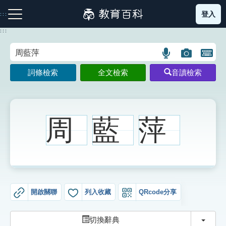
跳
登入
:::
到
主
:::
要
內
語
圖
開
容
注音索引圖示
筆畫索引圖示
部首索引表圖示
言
片
啟
詞條檢索
全文檢索
音讀檢索
搜
搜
鍵
尋
尋
盤
圖
圖
圖
示
示
示
周
藍
萍
網站導覽
生字詞彙表
開啟關聯
列入收藏
QRcode分享
成語故事
切換
切換辭典