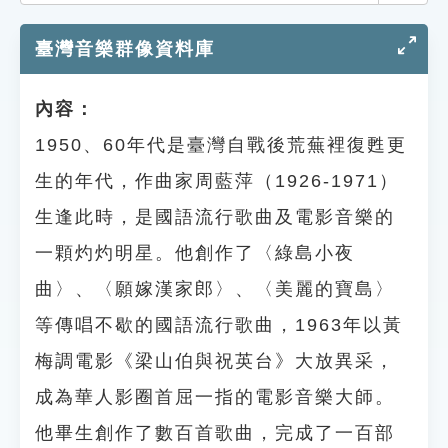
索引選單
臺灣音樂群像資料庫
知識索引
單字索引
內容：
生命大百科索引
1950、60年代是臺灣自戰後荒蕪裡復甦更
生的年代，作曲家周藍萍（1926-1971）
遊戲專區
生逢此時，是國語流行歌曲及電影音樂的
教學應用
一顆灼灼明星。他創作了〈綠島小夜
曲〉、〈願嫁漢家郎〉、〈美麗的寶島〉
貓頭鷹博士
等傳唱不歇的國語流行歌曲，1963年以黃
梅調電影《梁山伯與祝英台》大放異采，
成為華人影圈首屈一指的電影音樂大師。
他畢生創作了數百首歌曲，完成了一百部