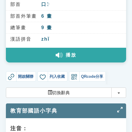
索引選單
部首
口
ㄎㄡˇ
知識索引
部首外筆畫
6
畫
單字索引
總筆畫
9
畫
生命大百科索引
漢語拼音
zhǐ
播放
遊戲專區
教學應用
開啟關聯
列入收藏
QRcode分享
貓頭鷹博士
切換
切換辭典
教育部國語小字典
注音：