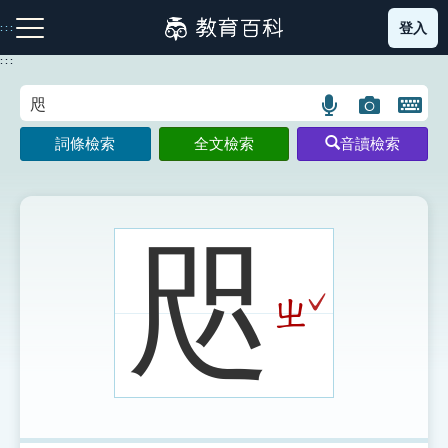
跳
登入
:::
到
主
:::
要
內
語
圖
開
容
注音索引圖示
筆畫索引圖示
部首索引表圖示
言
片
啟
詞條檢索
全文檢索
音讀檢索
搜
搜
鍵
尋
尋
盤
圖
圖
圖
示
示
示
咫
ˇ
ㄓ
網站導覽
生字詞彙表
成語故事