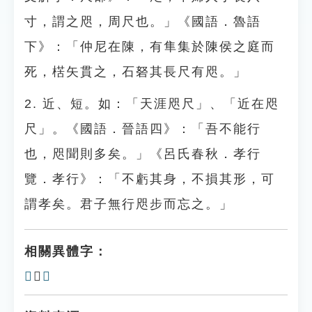
寸，謂之咫，周尺也。」《國語．魯語
下》：「仲尼在陳，有隼集於陳侯之庭而
死，楛矢貫之，石砮其長尺有咫。」
2. 近、短。如：「天涯咫尺」、「近在咫
尺」。《國語．晉語四》：「吾不能行
也，咫聞則多矣。」《呂氏春秋．孝行
覽．孝行》：「不虧其身，不損其形，可
謂孝矣。君子無行咫步而忘之。」
相關異體字：
𣥉
、
𦐖