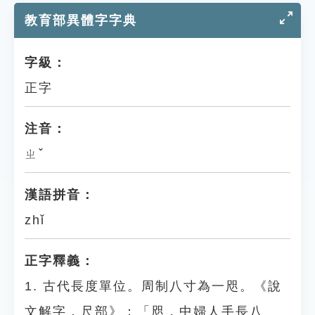
教育部異體字字典
字級：
正字
注音：
ㄓˇ
漢語拼音：
zhǐ
正字釋義：
1. 古代長度單位。周制八寸為一咫。《說
文解字．尺部》：「咫，中婦人手長八