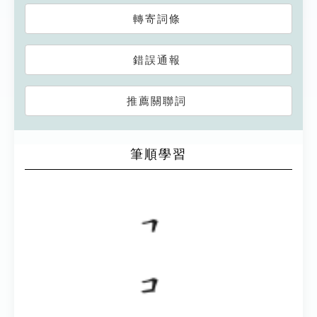
轉寄詞條
錯誤通報
推薦關聯詞
筆順學習