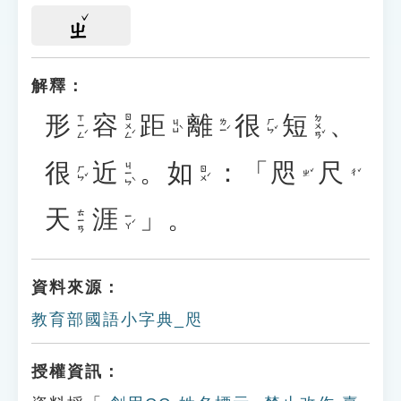
ㄓ
解釋：
形
容
距
離
很
短
、
ㄒㄧㄥˊ
ㄖㄨㄥˊ
ㄉㄨㄢˇ
ㄐㄩˋ
ㄌㄧˊ
ㄏㄣˇ
很
近
。
如
：「
咫
尺
ㄐㄧㄣˋ
ㄏㄣˇ
ㄖㄨˊ
ㄓˇ
ㄔˇ
天
涯
」。
ㄊㄧㄢ
ㄧㄚˊ
資料來源：
教育部國語小字典_咫
授權資訊：