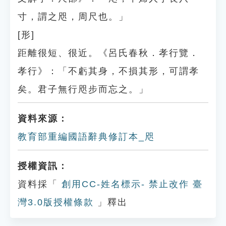
寸，謂之咫，周尺也。」
[形]
距離很短、很近。《呂氏春秋．孝行覽．
孝行》：「不虧其身，不損其形，可謂孝
矣。君子無行咫步而忘之。」
資料來源：
教育部重編國語辭典修訂本_咫
授權資訊：
資料採「
創用CC-姓名標示- 禁止改作 臺
灣3.0版授權條款
」釋出