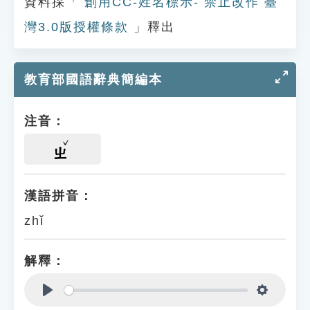
資料採「
創用CC-姓名標示- 禁止改作 臺
灣3.0版授權條款
」釋出
教育部國語辭典簡編本
注音：
ㄓ
漢語拼音：
zhǐ
解釋：
Play
Settings