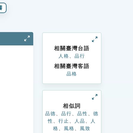
書
相關臺灣台語
人格
、
品行
相關臺灣客語
品格
相似詞
品德
、
品行
、
品性
、
德
性
、
行止
、
人品
、
人
格
、
風格
、
風致