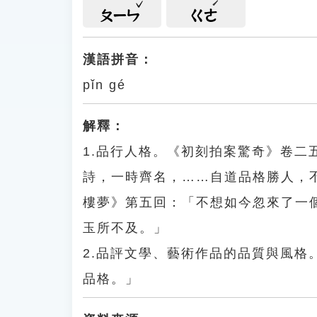
ㄆㄧㄣ
ㄍㄜ
漢語拼音：
pǐn gé
解釋：
1.品行人格。《初刻拍案驚奇》卷
詩，一時齊名，……自道品格勝人，
樓夢》第五回：「不想如今忽來了一
玉所不及。」
2.品評文學、藝術作品的品質與風
品格。」