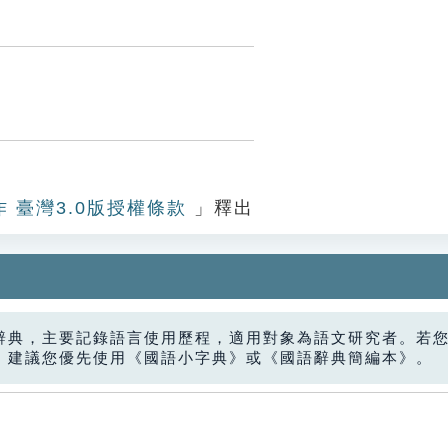
作 臺灣3.0版授權條款
」釋出
辭典，主要記錄語言使用歷程，適用對象為語文研究者。若
，建議您優先使用《國語小字典》或《國語辭典簡編本》。