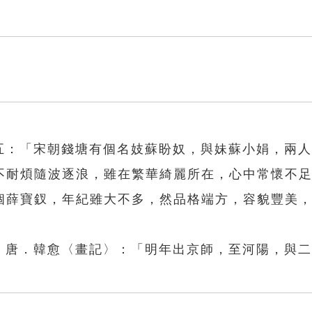
二五：「宋朝錢塘有個名妓蘇盼奴，與妹蘇小娟，兩
不耐煩隨波逐浪，雖在繁華綺麗所在，心中常懷不
個薛寶釵，年紀雖大不多，然品格端方，容貌豐美
格。唐．韓愈〈畫記〉：「明年出京師，至河陽，與