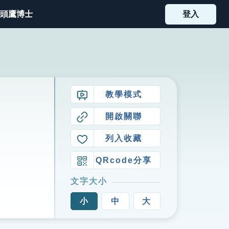
頭鷹博士
登入
教學模式
開啟關聯
列入收藏
QRcode分享
文字大小
小
中
大