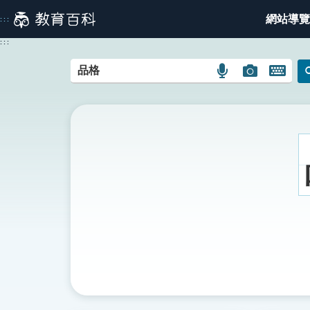
跳
網站導覽
:::
到
主
:::
要
內
語
圖
開
容
言
片
啟
搜
搜
鍵
尋
尋
盤
圖
圖
圖
示
示
示