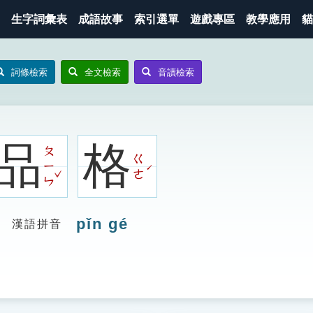
生字詞彙表
成語故事
索引選單
遊戲專區
教學應用
貓
詞條檢索
全文檢索
音讀檢索
品
格
ㄆ
ㄍ
ㄧ
ˊ
ˇ
ㄜ
ㄣ
pǐn gé
漢語拼音