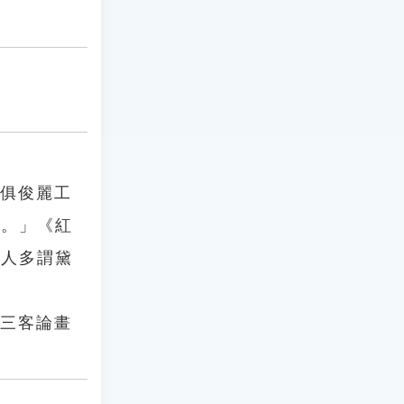
人俱俊麗工
足。」《紅
，人多謂黛
二三客論畫