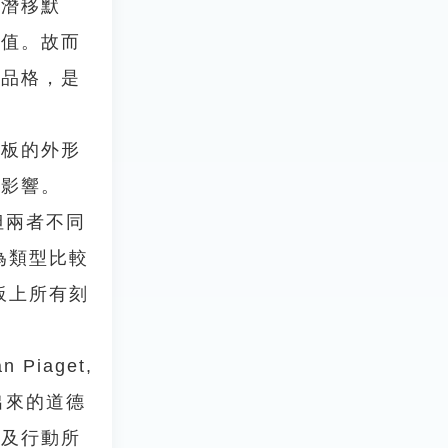
，潛移默
價值。故而
養品格，是
板的外形
的影響。
但兩者不同
為類型比較
板上所有刻
iaget,
發展出來的道德
斷及行動所