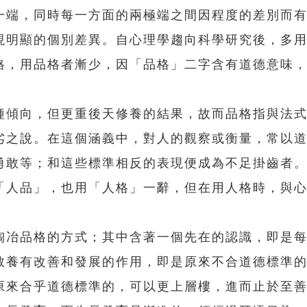
一端，同時每一方面的兩極端之間因程度的差別而
現明顯的個別差異。自心理學趨向科學研究後，多
格，用品格者漸少，因「品格」二字含有道德意味
傾向，但更重後天修養的結果，故而品格指與法式
劣之說。在這個涵義中，對人的觀察或衡量，常以
勇敢等；和這些標準相反的表現便成為不足掛齒者
「人品」，也用「人格」一辭，但在用人格時，與
冶品格的方式；其中含著一個先在的認識，即是每
教養有改善和發展的作用，即是原來不合道德標準
原來合乎道德標準的，可以更上層樓，進而止於至