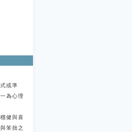
式或準
，一為心理
穩健與喜
巧與笨拙之