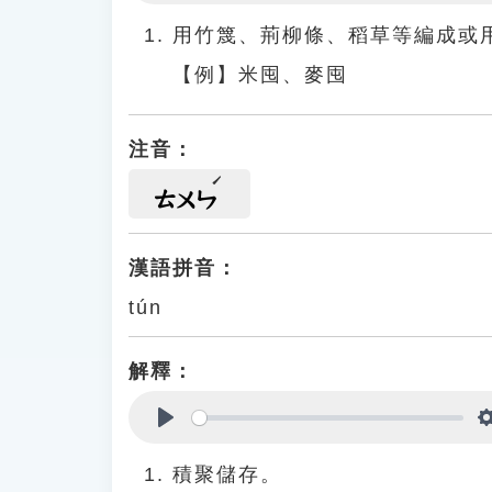
Play
用竹篾、荊柳條、稻草等編成或
【例】米囤、麥囤
注音：
ㄊㄨㄣ
漢語拼音：
tún
解釋：
Play
積聚儲存。