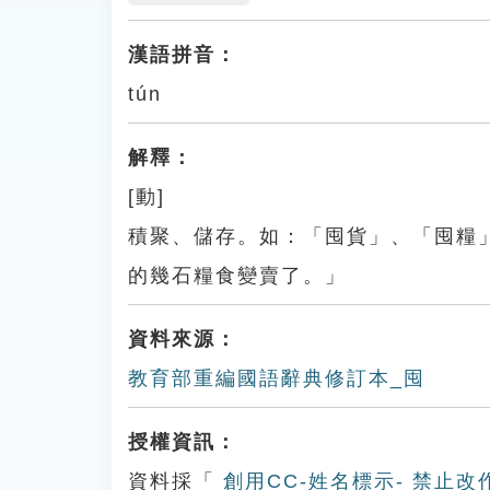
漢語拼音：
tún
解釋：
[動]
積聚、儲存。如：「囤貨」、「囤糧
的幾石糧食變賣了。」
資料來源：
教育部重編國語辭典修訂本_囤
授權資訊：
資料採「
創用CC-姓名標示- 禁止改