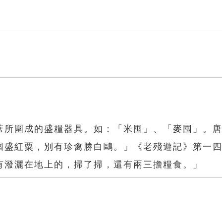
蓆所圍成的盛糧器具。如：「米囤」、「麥囤」。
囤盛紅粟，別有珍禽勝白鷗。」《老殘遊記》第一
有潑灑在地上的，掃了掃，還有兩三擔糧食。」