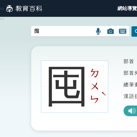
跳
網站導覽
:::
到
主
:::
要
內
語
圖
開
容
言
片
啟
搜
搜
鍵
尋
尋
盤
圖
圖
圖
部首
囤
示
示
示
ㄉ
部首
ㄨ
總筆
ˋ
漢語
ㄣ