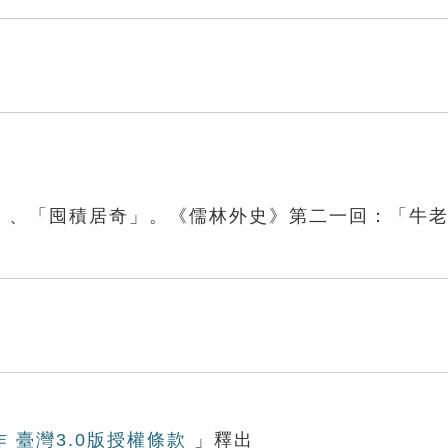
」、「囤積居奇」。《儒林外史》第二一回：「牛
作 臺灣3.0版授權條款
」釋出