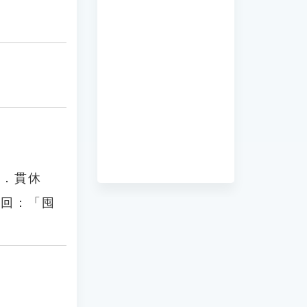
唐．貫休
四回：「囤