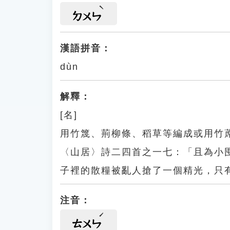
ㄉㄨㄣ
漢語拼音：
dùn
解釋：
[名]
用竹篾、荊柳條、稻草等編成或用竹
〈山居〉詩二四首之一七：「且為小
子裡的散糧被亂人搶了一個精光，只
注音：
ㄊㄨㄣ