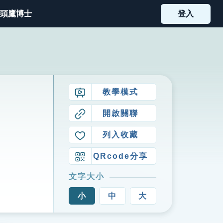
頭鷹博士
登入
教學模式
開啟關聯
列入收藏
QRcode分享
文字大小
小
中
大