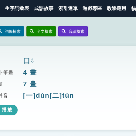
生字詞彙表
成語故事
索引選單
遊戲專區
教學應用
貓
詞條檢索
全文檢索
音讀檢索
囗
ㄨㄟˊ
4
畫
外筆畫
7
畫
畫
[一]dùn[二]tún
拼音
播放