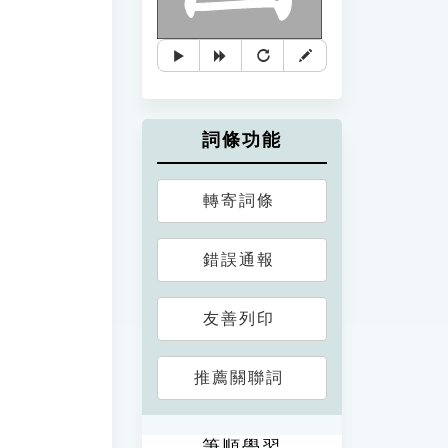
詞條功能
轉寄詞條
錯誤通報
友善列印
推薦關聯詞
筆順學習