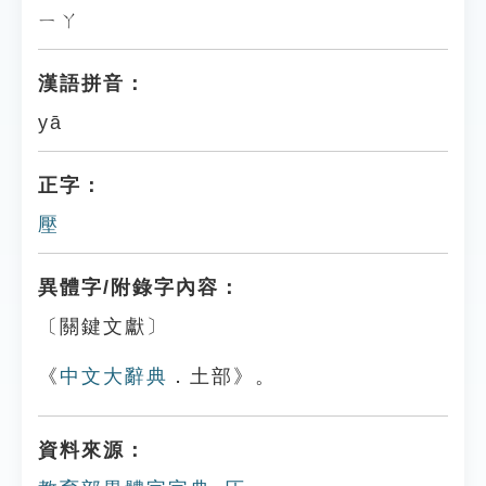
ㄧㄚ
漢語拼音：
yā
正字：
壓
異體字/附錄字內容：
〔關鍵文獻〕
《
中文大辭典
．土部》。
資料來源：