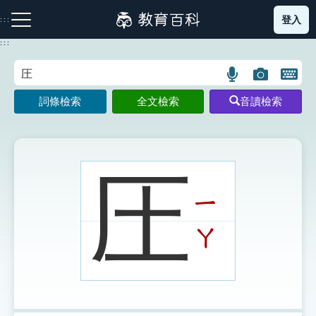
跳
登入
:::
到
主
:::
要
內
語
圖
開
容
注音索引圖示
筆畫索引圖示
部首索引表圖示
言
片
啟
詞條檢索
全文檢索
音讀檢索
搜
搜
鍵
尋
尋
盤
圖
圖
圖
示
示
示
圧
ㄧ
網站導覽
ㄚ
生字詞彙表
成語故事