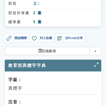
索引選單
部首
土
ㄊㄨˇ
知識索引
部首外筆畫
2
畫
單字索引
總筆畫
5
畫
生命大百科索引
開啟關聯
列入收藏
QRcode分享
遊戲專區
切換
切換辭典
教學應用
教育部異體字字典
貓頭鷹博士
字級：
異體字
注音：