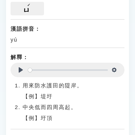
ㄩ
漢語拼音：
yú
解釋：
Play
Settings
用來防水護田的隄岸。
【例】堤圩
中央低而四周高起。
【例】圩頂