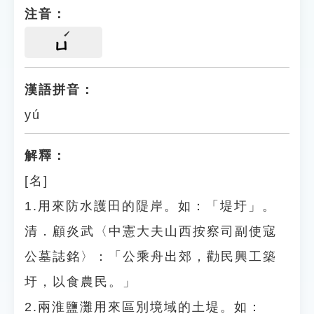
注音：
ㄩ
漢語拼音：
yú
解釋：
[名]
1.用來防水護田的隄岸。如：「堤圩」。
清．顧炎武〈中憲大夫山西按察司副使寇
公墓誌銘〉：「公乘舟出郊，勸民興工築
圩，以食農民。」
2.兩淮鹽灘用來區別境域的土堤。如：