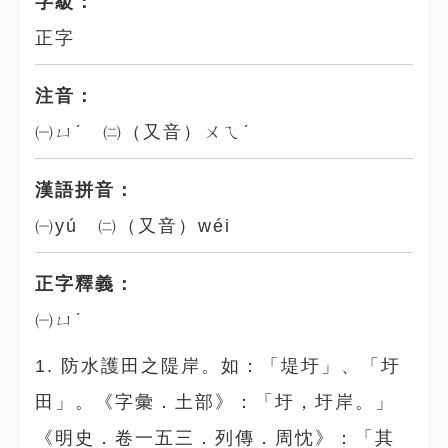
字級：
正字
注音：
㈠ㄩˊ ㈡（又音）ㄨㄟˊ
漢語拼音：
㈠yú ㈡（又音）wéi
正字釋義：
㈠ㄩˊ
1. 防水護田之隄岸。如：「堤圩」、「圩
田」。《字彙．土部》：「圩，圩岸。」
《明史．卷一五三．列傳．周忱》：「其