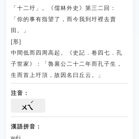
「十二圩」。《儒林外史》第三二回：
「你的事有指望了，而今我到圩裡去賣
田。」
[形]
中間低而四周高起。《史記．卷四七．孔
子世家》：「魯襄公二十二年而孔子生，
生而首上圩頂，故因名曰丘云。」
注音：
ㄨㄟ
漢語拼音：
wéi