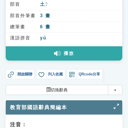
索引選單
部首
土
ㄊㄨˇ
知識索引
部首外筆畫
3
畫
單字索引
總筆畫
6
畫
生命大百科索引
漢語拼音
yú
播放
遊戲專區
教學應用
開啟關聯
列入收藏
QRcode分享
貓頭鷹博士
切換
切換辭典
教育部國語辭典簡編本
注音：