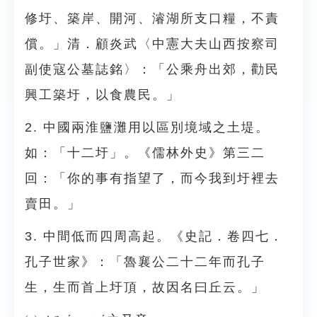
修圩、築岸、開河、濬湖所支口糧，不責
償。」清．顧炎武〈中憲大夫山西按察司
副使寇公墓誌銘〉：「公乘舟出郊，勸民
興工築圩，以食農民。」
2. 中國兩淮鹽灘用以區別境域之土堤。
如：「十二圩」。《儒林外史》第三二
回：「你的事有指望了，而今我到圩裡去
賣田。」
3. 中間低而四周高起。《史記．卷四七．
孔子世家》：「魯襄公二十二年而孔子
生，生而首上圩頂，故因名曰丘云。」