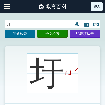
跳
登入
:::
到
主
:::
要
內
語
圖
開
容
注音索引圖示
筆畫索引圖示
部首索引表圖示
言
片
啟
詞條檢索
全文檢索
音讀檢索
搜
搜
鍵
尋
尋
盤
圖
圖
圖
示
示
示
圩
ˊ
ㄩ
網站導覽
生字詞彙表
成語故事