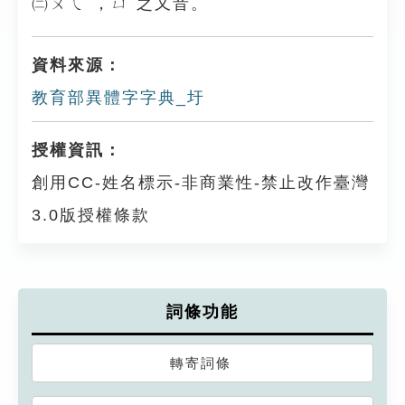
㈡ㄨㄟˊ，ㄩˊ之又音。
資料來源：
教育部異體字字典_圩
授權資訊：
創用CC-姓名標示-非商業性-禁止改作臺灣
3.0版授權條款
詞條功能
轉寄詞條