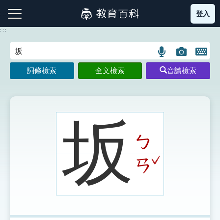
跳
登入
:::
到
主
:::
要
內
語
圖
開
容
注音索引圖示
筆畫索引圖示
部首索引表圖示
言
片
啟
詞條檢索
全文檢索
音讀檢索
搜
搜
鍵
尋
尋
盤
圖
圖
圖
示
示
示
坂
ㄅ
網站導覽
ˇ
ㄢ
生字詞彙表
成語故事