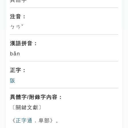
異體字
注音：
ㄅㄢˇ
漢語拼音：
bǎn
正字：
阪
異體字/附錄字內容：
〔關鍵文獻〕
《
正字通
．阜部》。