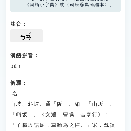
《國語小字典》或《國語辭典簡編本》。
注音：
ㄅㄢ
漢語拼音：
bǎn
解釋：
[名]
山坡、斜坡。通「阪」。如：「山坂」、
「峭坂」。《文選．曹操．苦寒行》：
「羊腸坂詰屈，車輪為之摧。」宋．戴復