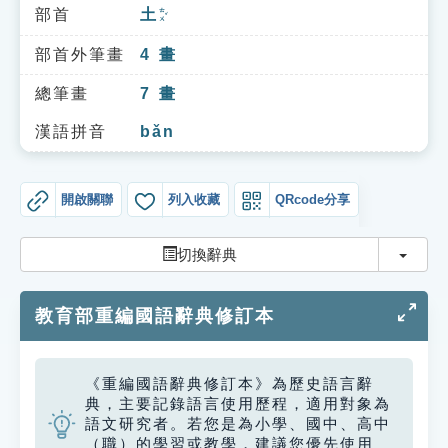
索引選單
部首
土
ㄊㄨˇ
知識索引
部首外筆畫
4
畫
單字索引
總筆畫
7
畫
生命大百科索引
漢語拼音
bǎn
遊戲專區
開啟關聯
列入收藏
QRcode分享
教學應用
切換
切換辭典
貓頭鷹博士
教育部重編國語辭典修訂本
《重編國語辭典修訂本》為歷史語言辭
典，主要記錄語言使用歷程，適用對象為
語文研究者。若您是為小學、國中、高中
（職）的學習或教學，建議您優先使用