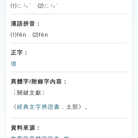
⑴ㄈㄣˊ ⑵ㄈㄣˋ
漢語拼音：
⑴fén ⑵fèn
正字：
墳
異體字/附錄字內容：
〔關鍵文獻〕
《
經典文字辨證書
．土部》。
資料來源：