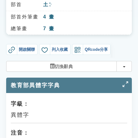
索引選單
部首
土
ㄊㄨˇ
知識索引
部首外筆畫
4
畫
單字索引
總筆畫
7
畫
生命大百科索引
開啟關聯
列入收藏
QRcode分享
遊戲專區
切換
切換辭典
教學應用
教育部異體字字典
貓頭鷹博士
字級：
異體字
注音：