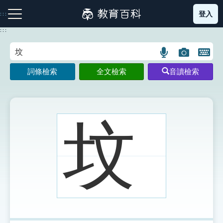
跳
登入
:::
到
主
:::
要
內
語
圖
開
容
注音索引圖示
筆畫索引圖示
部首索引表圖示
言
片
啟
詞條檢索
全文檢索
音讀檢索
搜
搜
鍵
尋
尋
盤
圖
圖
圖
示
示
示
坟
網站導覽
生字詞彙表
成語故事