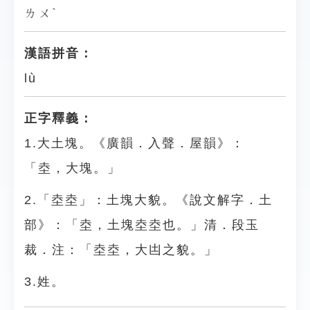
ㄌㄨˋ
漢語拼音：
lù
正字釋義：
1.大土塊。《廣韻．入聲．屋韻》：
「坴，大塊。」
2.「坴坴」：土塊大貌。《說文解字．土
部》：「坴，土塊坴坴也。」清．段玉
裁．注：「坴坴，大凷之貌。」
3.姓。