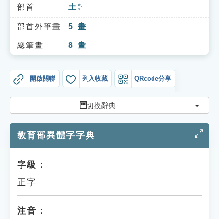
索引選單
部首
土
ㄊㄨˇ
知識索引
部首外筆畫
5
畫
單字索引
總筆畫
8
畫
生命大百科索引
開啟關聯
列入收藏
QRcode分享
遊戲專區
切換
切換辭典
教學應用
教育部異體字字典
貓頭鷹博士
字級：
正字
注音：