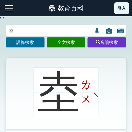
跳
登入
:::
到
主
:::
要
內
語
圖
開
容
注音索引圖示
筆畫索引圖示
部首索引表圖示
言
片
啟
詞條檢索
全文檢索
音讀檢索
搜
搜
鍵
尋
尋
盤
圖
圖
圖
示
示
示
坴
ㄌ
網站導覽
ˋ
ㄨ
生字詞彙表
成語故事