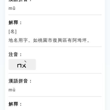
mǔ
解釋：
[名]
地名用字。如桃園市復興區有阿坶坪。
注音：
ㄇㄨ
漢語拼音：
mù
解釋：