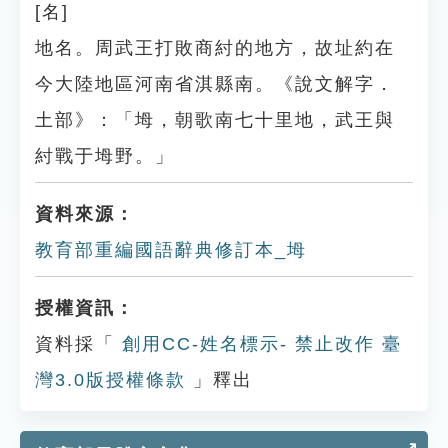
[名]
地名。周武王打敗商紂的地方，故址約在
今大陸地區河南省淇縣南。《說文解字．
土部》：「坶，朝歌南七十里地，武王與
紂戰于坶野。」
資料來源：
教育部重編國語辭典修訂本_坶
授權資訊：
資料採「
創用CC-姓名標示- 禁止改作 臺
灣3.0版授權條款
」釋出