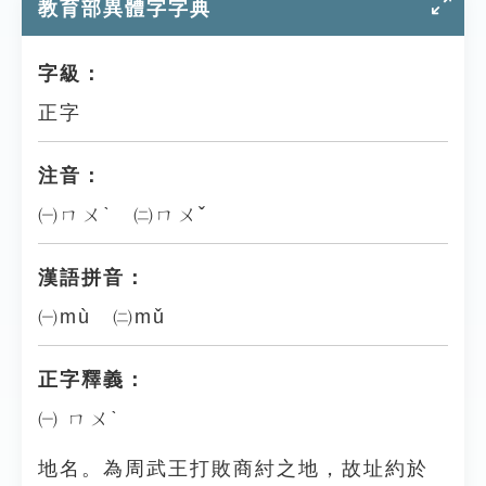
教育部異體字字典
字級：
正字
注音：
㈠ㄇㄨˋ ㈡ㄇㄨˇ
漢語拼音：
㈠mù ㈡mǔ
正字釋義：
㈠ ㄇㄨˋ
地名。為周武王打敗商紂之地，故址約於