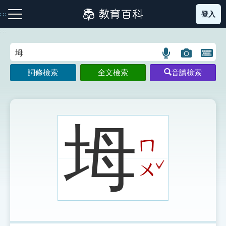
跳
登入
:::
到
主
:::
要
內
語
圖
開
容
注音索引圖示
筆畫索引圖示
部首索引表圖示
言
片
啟
詞條檢索
全文檢索
音讀檢索
搜
搜
鍵
尋
尋
盤
圖
圖
圖
示
示
示
坶
ㄇ
網站導覽
ˇ
ㄨ
生字詞彙表
成語故事