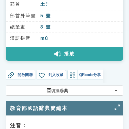
索引選單
部首
土
ㄊㄨˇ
知識索引
部首外筆畫
5
畫
單字索引
總筆畫
8
畫
生命大百科索引
漢語拼音
mǔ
播放
遊戲專區
教學應用
開啟關聯
列入收藏
QRcode分享
貓頭鷹博士
切換
切換辭典
教育部國語辭典簡編本
注音：