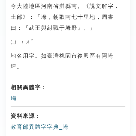
今大陸地區河南省淇縣南。《說文解字．
土部》：「坶，朝歌南七十里地，周書
曰：『武王與紂戰于坶野』。」
㈡ ㄇㄨˇ
地名用字。如臺灣桃園市復興區有阿坶
坪。
相關異體字：
㙁
資料來源：
教育部異體字字典_坶