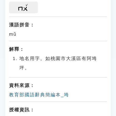
ㄇㄨ
漢語拼音：
mǔ
解釋：
地名用字。如桃園市大溪區有阿坶
坪。
資料來源：
教育部國語辭典簡編本_坶
授權資訊：