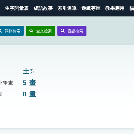
生字詞彙表
成語故事
索引選單
遊戲專區
教學應用
貓
詞條檢索
全文檢索
音讀檢索
土
ㄊㄨˇ
5
畫
外筆畫
8
畫
畫