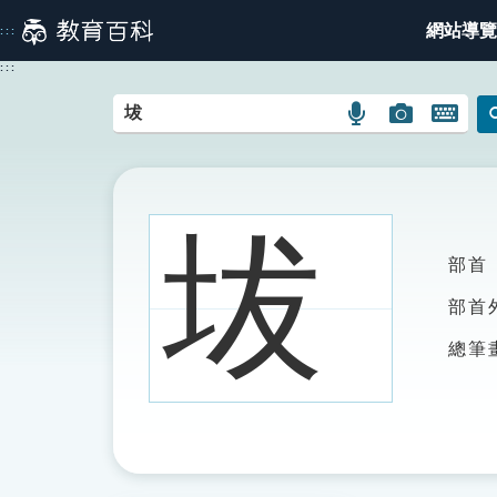
跳
網站導覽
:::
到
主
:::
要
內
語
圖
開
容
言
片
啟
搜
搜
鍵
尋
尋
盤
圖
圖
圖
坺
示
示
示
部首
部首
總筆