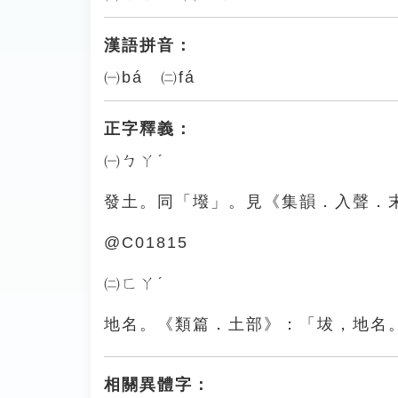
漢語拼音：
㈠bá ㈡fá
正字釋義：
㈠ㄅㄚˊ
發土。同「墢」。見《集韻．入聲．
@C01815
㈡ㄈㄚˊ
地名。《類篇．土部》：「坺，地名
相關異體字：