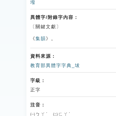
墢
異體字/附錄字內容：
〔關鍵文獻〕
《
集韻
》。
資料來源：
教育部異體字字典_坺
字級：
正字
注音：
㈠ㄅㄚˊ ㈡ㄈㄚˊ