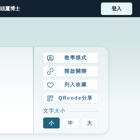
頭鷹博士
登入
教學模式
開啟關聯
列入收藏
QRcode分享
文字大小
小
中
大