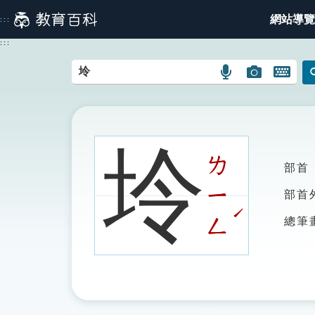
跳
網站導覽
:::
到
主
:::
要
內
語
圖
開
容
言
片
啟
搜
搜
鍵
尋
尋
盤
圖
圖
圖
坽
示
示
示
ㄌ
部首
ㄧ
部首
ˊ
ㄥ
總筆