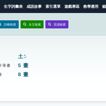
生字詞彙表
成語故事
索引選單
遊戲專區
教學應用
貓
詞條檢索
全文檢索
音讀檢索
土
ㄊㄨˇ
5
畫
外筆畫
8
畫
畫