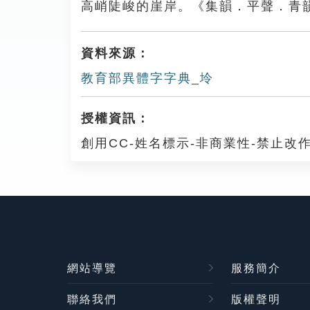
高峭陡峻的崖岸。《集韻．平聲．青
資料來源：
教育部異體字字典_坽
授權資訊：
創用CC-姓名標示-非商業性-禁止改作
網站導覽
服務簡介
聯絡我們
版權聲明