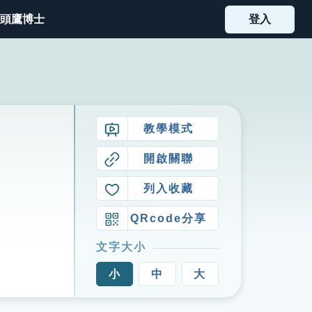
頭鷹博士
登入
教學模式
開啟關聯
列入收藏
QRcode分享
文字大小
小
中
大