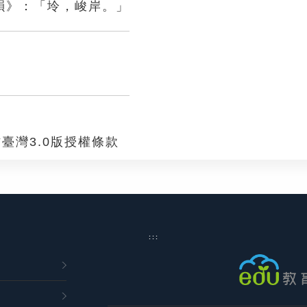
韻》：「坽，峻岸。」
臺灣3.0版授權條款
:::