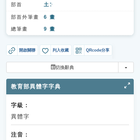
索引選單
部首
土
ㄊㄨˇ
知識索引
部首外筆畫
6
畫
單字索引
總筆畫
9
畫
生命大百科索引
開啟關聯
列入收藏
QRcode分享
遊戲專區
切換
切換辭典
教學應用
教育部異體字字典
貓頭鷹博士
字級：
異體字
注音：