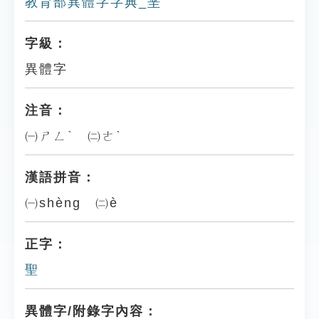
教育部異體字字典_垩
字級：
異體字
注音：
㈠ㄕㄥˋ ㈡ㄜˋ
漢語拼音：
㈠shèng ㈡è
正字：
聖
異體字/附錄字內容：