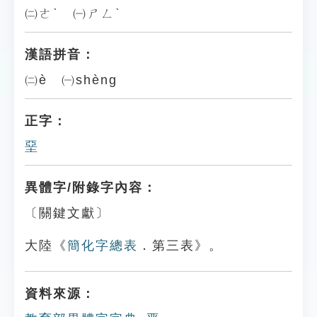
㈡ㄜˋ ㈠ㄕㄥˋ
漢語拼音：
㈡è ㈠shèng
正字：
堊
異體字/附錄字內容：
〔關鍵文獻〕
大陸《
簡化字總表
．第三表》。
資料來源：