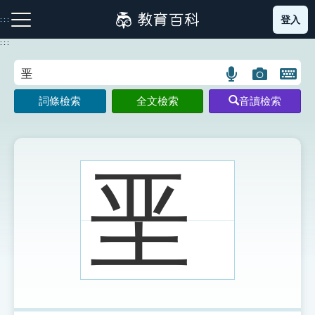
跳
登入
:::
到
主
:::
要
內
語
圖
開
容
注音索引圖示
筆畫索引圖示
部首索引表圖示
言
片
啟
詞條檢索
全文檢索
音讀檢索
搜
搜
鍵
尋
尋
盤
圖
圖
圖
示
示
示
垩
網站導覽
生字詞彙表
成語故事