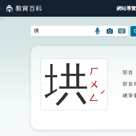
跳
網站導覽
:::
到
主
:::
要
內
語
圖
開
容
言
片
啟
搜
搜
鍵
尋
尋
盤
圖
圖
圖
垬
示
示
示
ㄏ
部首
ㄨ
部首
ˊ
ㄥ
總筆