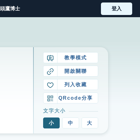
頭鷹博士
登入
教學模式
開啟關聯
列入收藏
QRcode分享
文字大小
小
中
大