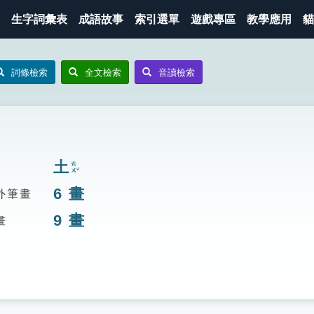
生字詞彙表
成語故事
索引選單
遊戲專區
教學應用
貓
詞條檢索
全文檢索
音讀檢索
土
ㄊㄨˇ
6
畫
外筆畫
9
畫
畫