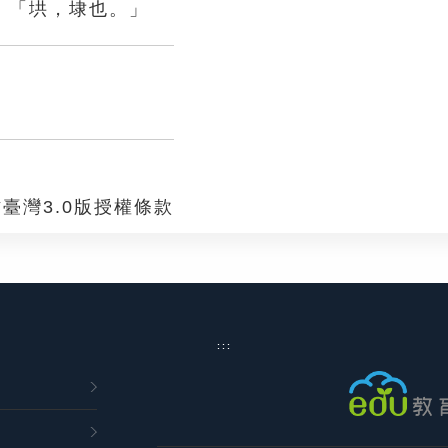
：「垬，埭也。」
臺灣3.0版授權條款
:::