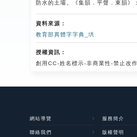
防水的土壩。《集韻．平聲．東韻》
資料來源：
教育部異體字字典_垬
授權資訊：
創用CC-姓名標示-非商業性-禁止改作
網站導覽
服務簡介
聯絡我們
版權聲明