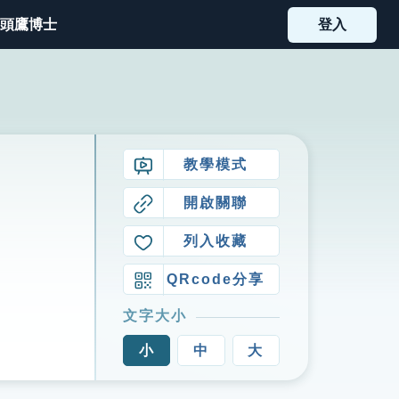
頭鷹博士
登入
教學模式
開啟關聯
列入收藏
QRcode分享
文字大小
小
中
大