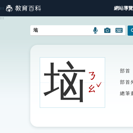
跳
網站導覽
:::
到
主
:::
要
內
語
圖
開
容
言
片
啟
搜
搜
鍵
尋
尋
盤
圖
圖
圖
垴
示
示
示
部首
ㄋ
ˇ
部首
ㄠ
總筆