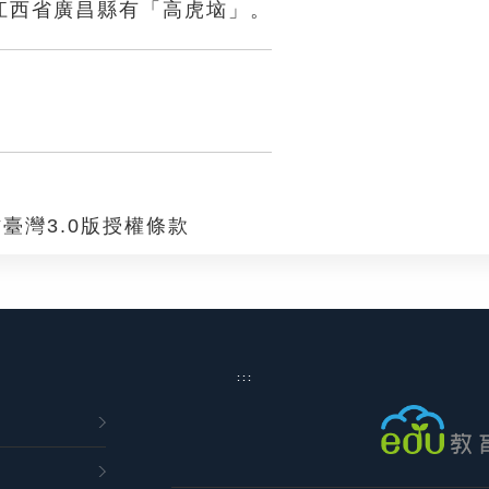
江西省廣昌縣有「高虎垴」。
臺灣3.0版授權條款
:::