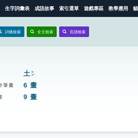
生字詞彙表
成語故事
索引選單
遊戲專區
教學應用
貓
詞條檢索
全文檢索
音讀檢索
土
ㄊㄨˇ
6
畫
外筆畫
9
畫
畫