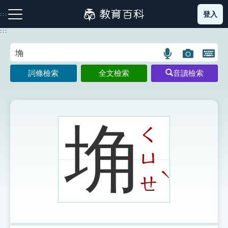
跳
登入
:::
到
主
:::
要
內
語
圖
開
容
注音索引圖示
筆畫索引圖示
部首索引表圖示
言
片
啟
詞條檢索
全文檢索
音讀檢索
搜
搜
鍵
尋
尋
盤
圖
圖
圖
示
示
示
埆
ㄑ
ㄩ
網站導覽
ˋ
ㄝ
生字詞彙表
成語故事