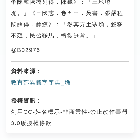
李陳龐陳橋列傳．陳龜》：「土地塉
埆。」《三國志．卷五三．吳書．張嚴程
闞薛傳．薛綜》：「然其方土寒埆，穀稼
不殖，民習鞍馬，轉徙無常。」
@B02976
資料來源：
教育部異體字字典_埆
授權資訊：
創用CC-姓名標示-非商業性-禁止改作臺灣
3.0版授權條款