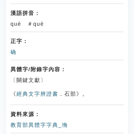
漢語拼音：
què ＃què
正字：
确
異體字/附錄字內容：
〔關鍵文獻〕
《
經典文字辨證書
．石部》。
資料來源：
教育部異體字字典_埆