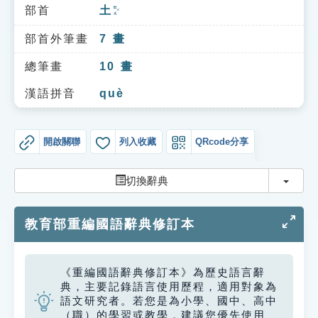
索引選單
部首
土
ㄊㄨˇ
知識索引
部首外筆畫
7
畫
單字索引
總筆畫
10
畫
生命大百科索引
漢語拼音
què
遊戲專區
開啟關聯
列入收藏
QRcode分享
教學應用
切換
切換辭典
貓頭鷹博士
教育部重編國語辭典修訂本
《重編國語辭典修訂本》為歷史語言辭
典，主要記錄語言使用歷程，適用對象為
語文研究者。若您是為小學、國中、高中
（職）的學習或教學，建議您優先使用