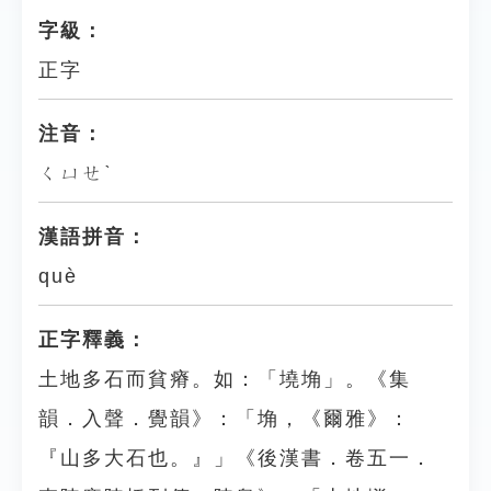
字級：
正字
注音：
ㄑㄩㄝˋ
漢語拼音：
què
正字釋義：
土地多石而貧瘠。如：「墝埆」。《集
韻．入聲．覺韻》：「埆，《爾雅》：
『山多大石也。』」《後漢書．卷五一．