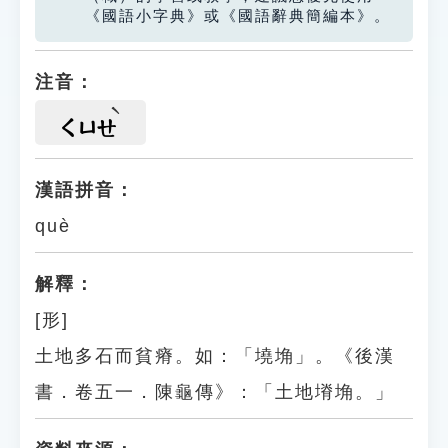
《國語小字典》或《國語辭典簡編本》。
注音：
ㄑㄩㄝ
漢語拼音：
què
解釋：
[形]
土地多石而貧瘠。如：「墝埆」。《後漢
書．卷五一．陳龜傳》：「土地塉埆。」