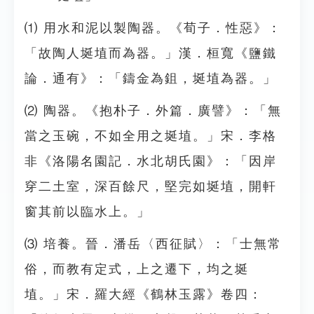
⑴ 用水和泥以製陶器。《荀子．性惡》：
「故陶人埏埴而為器。」漢．桓寬《鹽鐵
論．通有》：「鑄金為鉏，埏埴為器。」
⑵ 陶器。《抱朴子．外篇．廣譬》：「無
當之玉碗，不如全用之埏埴。」宋．李格
非《洛陽名園記．水北胡氏園》：「因岸
穿二土室，深百餘尺，堅完如埏埴，開軒
窗其前以臨水上。」
⑶ 培養。晉．潘岳〈西征賦〉：「士無常
俗，而教有定式，上之遷下，均之埏
埴。」宋．羅大經《鶴林玉露》卷四：