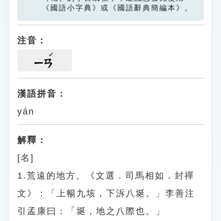
《國語小字典》或《國語辭典簡編本》。
注音：
ㄧㄢ
漢語拼音：
yán
解釋：
[名]
1.荒遠的地方。《文選．司馬相如．封禪
文》：「上暢九垓，下泝八埏。」李善注
引孟康曰：「埏，地之八際也。」