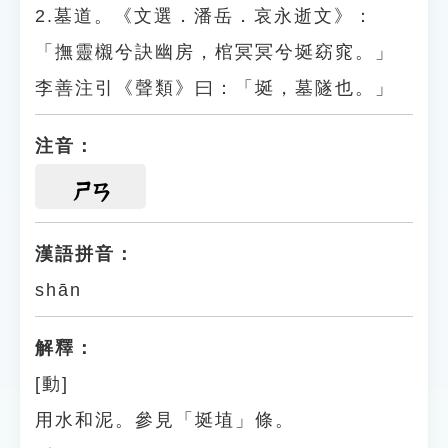
2.墓道。《文選．潘岳．哀永逝文》：
「撫靈櫬兮訣幽房，棺冥冥兮埏窈窕。」
李善注引《聲類》曰：「埏，墓隧也。」
注音：
ㄕㄢ
漢語拼音：
shān
解釋：
[動]
用水和泥。參見「埏埴」條。