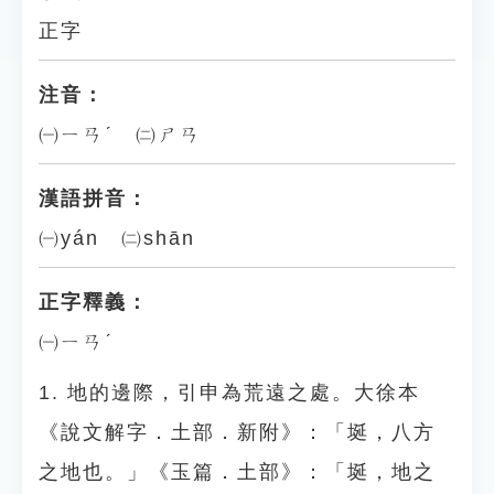
正字
注音：
㈠ㄧㄢˊ ㈡ㄕㄢ
漢語拼音：
㈠yán ㈡shān
正字釋義：
㈠ㄧㄢˊ
1. 地的邊際，引申為荒遠之處。大徐本
《說文解字．土部．新附》：「埏，八方
之地也。」《玉篇．土部》：「埏，地之