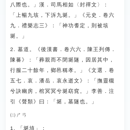
八際也。」漢．司馬相如〈封禪文〉：
「上暢九垓，下泝九埏。」《元史．卷六
九．禮樂志三》：「神功耆定，則被垓
埏。」
2. 墓道。《後漢書．卷六六．陳王列傳．
陳蕃》：「葬親而不閉埏隧，因居其中，
行服二十餘年，鄉邑稱孝。」《文選．卷
五七．哀．潘岳．哀永逝文》：「撫靈櫬
兮訣幽房，棺冥冥兮埏窈窕。」李善．注
引《聲類》曰：「埏，墓隧也。」
㈡ㄕㄢ
1. 「埏埴」：