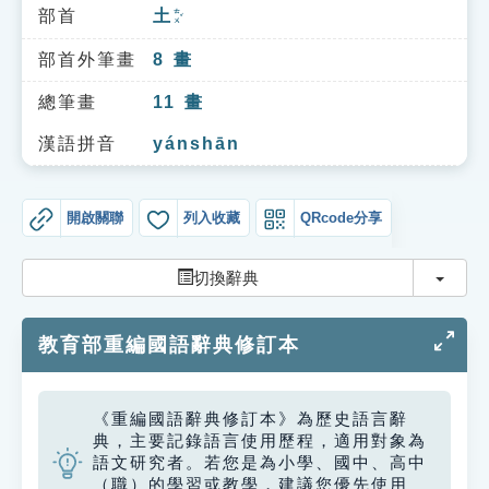
索引選單
部首
土
ㄊㄨˇ
知識索引
部首外筆畫
8
畫
單字索引
總筆畫
11
畫
生命大百科索引
漢語拼音
yánshān
遊戲專區
開啟關聯
列入收藏
QRcode分享
教學應用
切換
切換辭典
貓頭鷹博士
教育部重編國語辭典修訂本
《重編國語辭典修訂本》為歷史語言辭
典，主要記錄語言使用歷程，適用對象為
語文研究者。若您是為小學、國中、高中
（職）的學習或教學，建議您優先使用