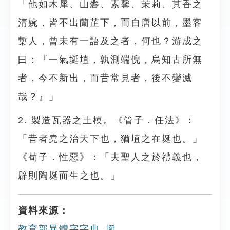
「他如木犀、山礬、素馨、茉莉、其香之
清婉，皆不出蘭芷下，而自唐以前，墨客
槧人，曾未有一語及之者，何也？游成之
曰：『一氣埏埴，孰測端倪，烏知古所無
者，今不新出，而昔常見者，後不變滅
哉？』」
2. 製造瓦器之土模。《管子．任法》：
「昔者堯之治天下也，猶埴之在埏也。」
《荀子．性惡》：「夫聖人之於禮義也，
辟則陶埏而生之也。」
資料來源：
教育部異體字字典_埏