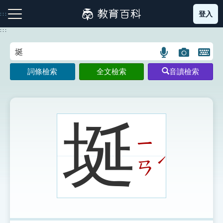
跳
登入
:::
到
主
:::
要
內
語
圖
開
容
注音索引圖示
筆畫索引圖示
部首索引表圖示
言
片
啟
詞條檢索
全文檢索
音讀檢索
搜
搜
鍵
尋
尋
盤
圖
圖
圖
示
示
示
埏
ㄧ
網站導覽
ˊ
ㄢ
生字詞彙表
成語故事