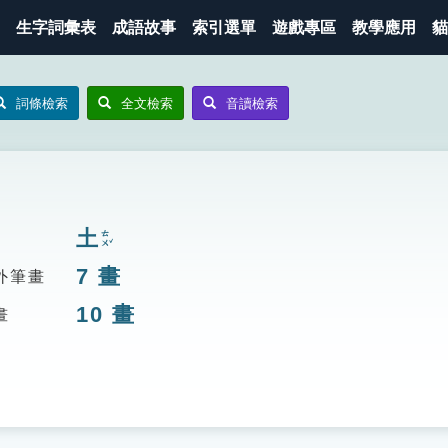
生字詞彙表
成語故事
索引選單
遊戲專區
教學應用
貓
詞條檢索
全文檢索
音讀檢索
土
ㄊㄨˇ
7
畫
外筆畫
10
畫
畫