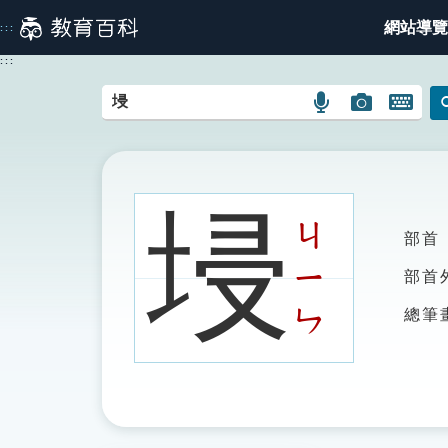
跳
網站導覽
:::
到
主
:::
要
內
語
圖
開
容
言
片
啟
搜
搜
鍵
尋
尋
盤
圖
圖
圖
埐
示
示
示
ㄐ
部首
ㄧ
部首
ㄣ
總筆