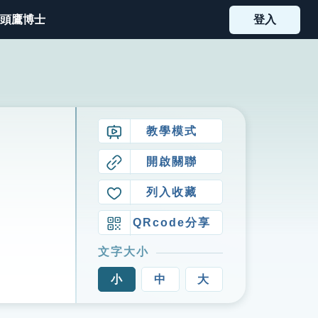
頭鷹博士
登入
教學模式
開啟關聯
列入收藏
QRcode分享
文字大小
小
中
大