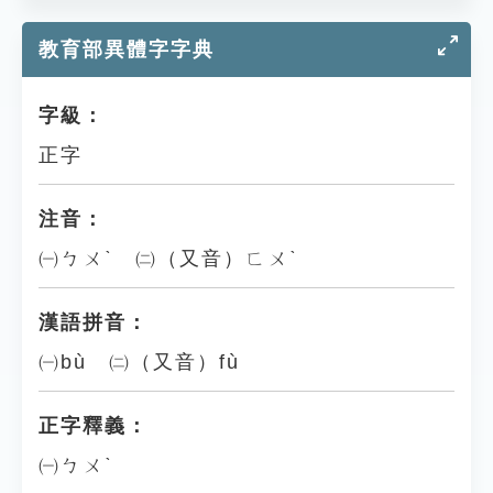
教育部異體字字典
字級：
正字
注音：
㈠ㄅㄨˋ ㈡（又音）ㄈㄨˋ
漢語拼音：
㈠bù ㈡（又音）fù
正字釋義：
㈠ㄅㄨˋ