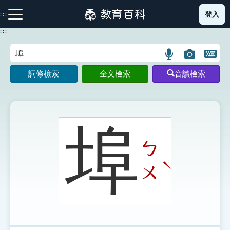
跳
登入
:::
到
主
:::
要
內
語
圖
開
容
注音索引圖示
筆畫索引圖示
部首索引表圖示
言
片
啟
詞條檢索
全文檢索
音讀檢索
搜
搜
鍵
尋
尋
盤
圖
圖
圖
示
示
示
埠
ㄅ
網站導覽
ˋ
ㄨ
生字詞彙表
成語故事