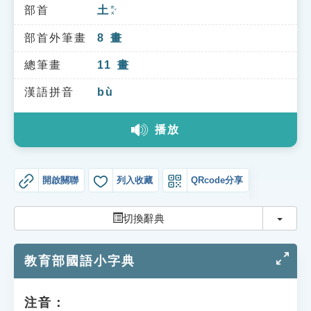
索引選單
部首
土
ㄊㄨˇ
知識索引
部首外筆畫
8
畫
單字索引
總筆畫
11
畫
生命大百科索引
漢語拼音
bù
播放
遊戲專區
教學應用
開啟關聯
列入收藏
QRcode分享
貓頭鷹博士
切換
切換辭典
教育部國語小字典
注音：