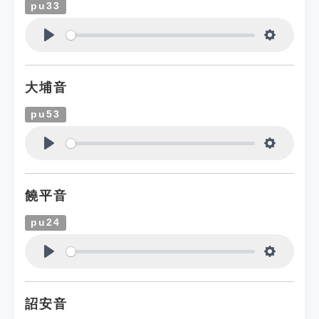
pu33
Play
Settings
大埔音
pu53
Play
Settings
饒平音
pu24
Play
Settings
詔安音