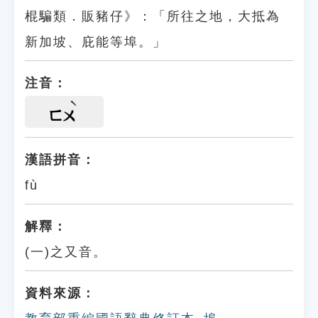
棍騙類．販豬仔》：「所往之地，大抵為
新加坡、庇能等埠。」
注音：
ㄈㄨ
漢語拼音：
fù
解釋：
(一)之又音。
資料來源：