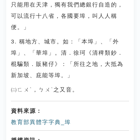
只能用在天津，獨有我們總銀行自造的，
可以流行十八省，各國要埠，叫人人稱
便。」
3. 稱地方、城市。如：「本埠」、「外
埠」、「華埠」。清．徐珂《清稗類鈔．
棍騙類．販豬仔》：「所往之地，大抵為
新加坡、庇能等埠。」
㈡ㄈㄨˋ，ㄅㄨˋ之又音。
資料來源：
教育部異體字字典_埠