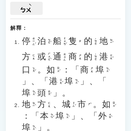
ㄅㄨ
解釋：
停
泊
船
隻
的
地
ㄊㄧㄥˊ
ㄔㄨㄢˊ
˙ㄉㄜ
ㄅㄛˊ
ㄉㄧˋ
ㄓ
方
或
通
商
的
港
ㄏㄨㄛˋ
ㄊㄨㄥ
˙ㄉㄜ
ㄍㄤˇ
ㄈㄤ
ㄕㄤ
口
。
如
：「
商
埠
ㄎㄡˇ
ㄖㄨˊ
ㄅㄨˋ
ㄕㄤ
」、「
港
埠
」、「
ㄍㄤˇ
ㄅㄨˋ
埠
頭
」。
ㄅㄨˋ
ㄊㄡˊ
地
方
、
城
市
。
如
ㄉㄧˋ
ㄔㄥˊ
ㄖㄨˊ
ㄈㄤ
ㄕˋ
：「
本
埠
」、「
外
ㄅㄣˇ
ㄅㄨˋ
ㄨㄞˋ
埠
」。
ㄅㄨˋ