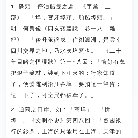
1. 碼頭，停泊船隻之處。《字彙．土
部》：「埠，官牙埠頭、舶船埠頭。」
明．何良俊《四友齋叢說．卷一八．雜
紀》：「後升菴謫戍，往劄瀘洲，是雲南
四川交界之地，乃水次埠頭也。」《二十
年目睹之怪現狀》第一○八回：「恰好有萬
把銀子藥材，裝到下江來的；行家知道
了，便發電到沿江各埠，要扣這一筆貨；
這一下子，可全局都被牽了。」
2. 通商之口岸。如：「商埠」、「開
埠」。《文明小史》第四八回：「各國銀
行的鈔票，上海的只能用在上海，天津的