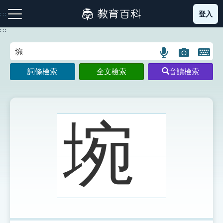
跳
登入
:::
到
主
:::
要
內
語
圖
開
容
注音索引圖示
筆畫索引圖示
部首索引表圖示
言
片
啟
詞條檢索
全文檢索
音讀檢索
搜
搜
鍵
尋
尋
盤
圖
圖
圖
示
示
示
埦
網站導覽
生字詞彙表
成語故事