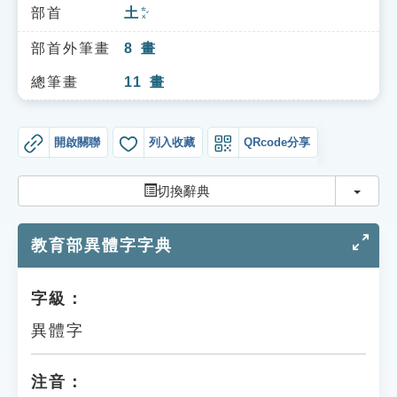
索引選單
部首
土
ㄊㄨˇ
知識索引
部首外筆畫
8
畫
單字索引
總筆畫
11
畫
生命大百科索引
開啟關聯
列入收藏
QRcode分享
遊戲專區
切換
切換辭典
教學應用
教育部異體字字典
貓頭鷹博士
字級：
異體字
注音：