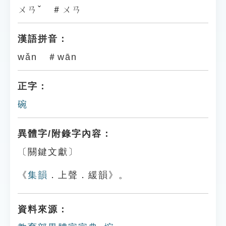
ㄨㄢˇ ＃ㄨㄢ
漢語拼音：
wǎn ＃wān
正字：
碗
異體字/附錄字內容：
〔關鍵文獻〕
《
集韻
．上聲．緩韻》。
資料來源：