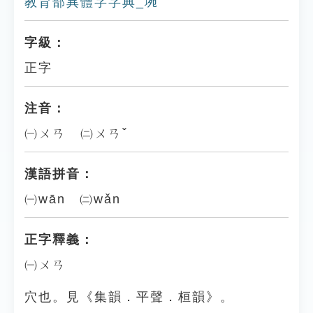
教育部異體字字典_埦
字級：
正字
注音：
㈠ㄨㄢ ㈡ㄨㄢˇ
漢語拼音：
㈠wān ㈡wǎn
正字釋義：
㈠ㄨㄢ
穴也。見《集韻．平聲．桓韻》。