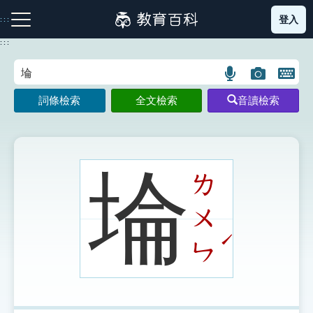
跳
登入
:::
到
主
:::
要
內
語
圖
開
容
注音索引圖示
筆畫索引圖示
部首索引表圖示
言
片
啟
詞條檢索
全文檢索
音讀檢索
搜
搜
鍵
尋
尋
盤
圖
圖
圖
示
示
示
埨
ㄌ
ㄨ
網站導覽
ˊ
ㄣ
生字詞彙表
成語故事