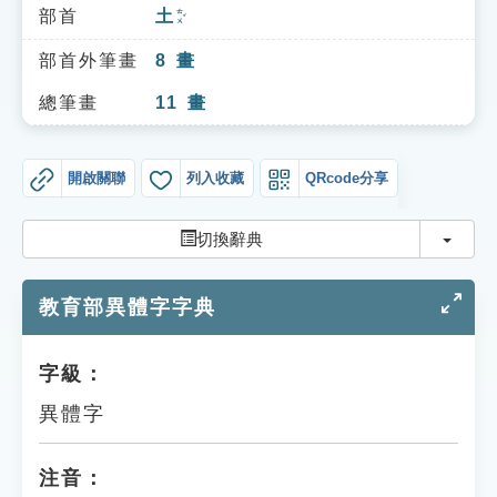
索引選單
部首
土
ㄊㄨˇ
知識索引
部首外筆畫
8
畫
單字索引
總筆畫
11
畫
生命大百科索引
開啟關聯
列入收藏
QRcode分享
遊戲專區
切換
切換辭典
教學應用
教育部異體字字典
貓頭鷹博士
字級：
異體字
注音：