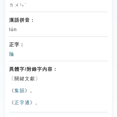
ㄌㄨㄣˊ
漢語拼音：
lún
正字：
陯
異體字/附錄字內容：
〔關鍵文獻〕
《
集韻
》。
《
正字通
》。