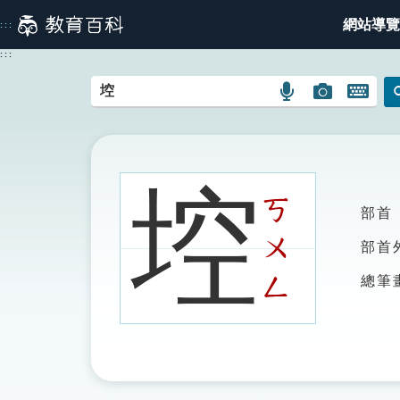
跳
網站導覽
:::
到
主
:::
要
內
語
圖
開
容
言
片
啟
搜
搜
鍵
尋
尋
盤
圖
圖
圖
埪
示
示
示
ㄎ
部首
ㄨ
部首
ㄥ
總筆