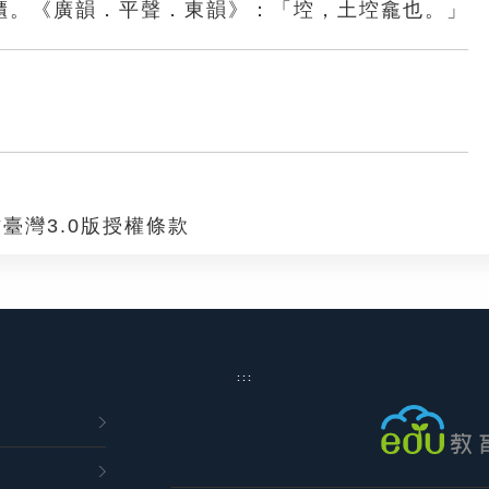
櫃。《廣韻．平聲．東韻》：「埪，土埪龕也。」
臺灣3.0版授權條款
:::