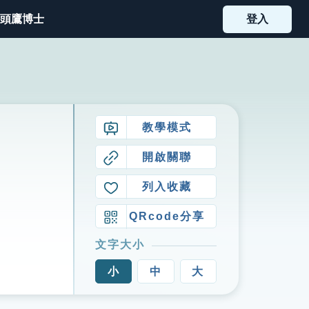
頭鷹博士
登入
教學模式
開啟關聯
列入收藏
QRcode分享
文字大小
小
中
大