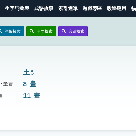
生字詞彙表
成語故事
索引選單
遊戲專區
教學應用
貓
詞條檢索
全文檢索
音讀檢索
土
ㄊㄨˇ
8
畫
外筆畫
11
畫
畫