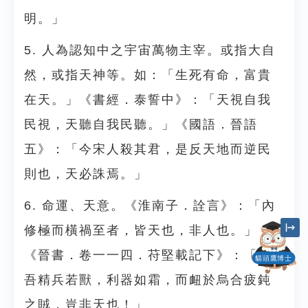
明。」
5. 人為認知中之宇宙萬物主宰。或指大自
然，或指天神等。如：「生死有命，富貴
在天。」《書經．泰誓中》：「天視自我
民視，天聽自我民聽。」《國語．晉語
五》：「今宋人殺其君，是反天地而逆民
則也，天必誅焉。」
6. 命運、天意。《淮南子．詮言》：「內
修極而橫禍至者，皆天也，非人也。」
《晉書．卷一一四．苻堅載記下》：「且
貓頭鷹博士
吾精兵若獸，利器如霜，而衄於烏合疲鈍
之賊，豈非天也！」