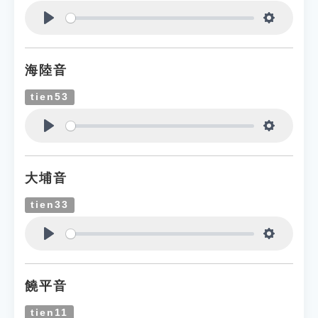
Play
Settings
海陸音
tien53
Play
Settings
大埔音
tien33
Play
Settings
饒平音
tien11