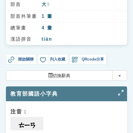
索引選單
部首
大
ㄉㄚˋ
知識索引
部首外筆畫
1
畫
單字索引
總筆畫
4
畫
生命大百科索引
漢語拼音
tiān
遊戲專區
開啟關聯
列入收藏
QRcode分享
教學應用
切換
切換辭典
貓頭鷹博士
教育部國語小字典
注音：
ㄊㄧㄢ