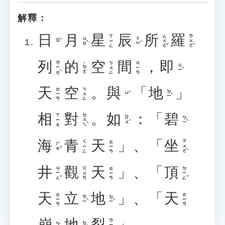
解釋：
日
月
星
辰
所
羅
ㄙㄨㄛˇ
ㄌㄨㄛˊ
ㄒㄧㄥ
ㄩㄝˋ
ㄔㄣˊ
ㄖˋ
列
的
空
間
，
即
ㄌㄧㄝˋ
ㄎㄨㄥ
ㄐㄧㄢ
˙ㄉㄜ
ㄐㄧˊ
天
空
。
與
「
地
」
ㄊㄧㄢ
ㄎㄨㄥ
ㄉㄧˋ
ㄩˇ
相
對
。
如
：「
碧
ㄉㄨㄟˋ
ㄒㄧㄤ
ㄖㄨˊ
ㄅㄧˋ
海
青
天
」、「
坐
ㄗㄨㄛˋ
ㄑㄧㄥ
ㄊㄧㄢ
ㄏㄞˇ
井
觀
天
」、「
頂
ㄐㄧㄥˇ
ㄉㄧㄥˇ
ㄍㄨㄢ
ㄊㄧㄢ
天
立
地
」、「
天
ㄊㄧㄢ
ㄊㄧㄢ
ㄌㄧˋ
ㄉㄧˋ
崩
地
裂
」。