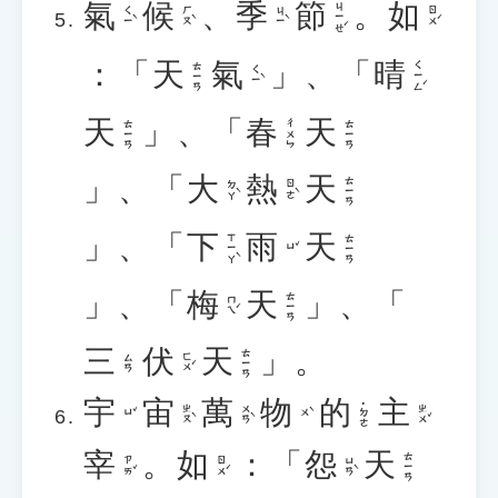
氣
候
、
季
節
。
如
ㄐㄧㄝˊ
ㄑㄧˋ
ㄏㄡˋ
ㄐㄧˋ
ㄖㄨˊ
：「
天
氣
」、「
晴
ㄑㄧㄥˊ
ㄊㄧㄢ
ㄑㄧˋ
天
」、「
春
天
ㄊㄧㄢ
ㄔㄨㄣ
ㄊㄧㄢ
」、「
大
熱
天
ㄊㄧㄢ
ㄉㄚˋ
ㄖㄜˋ
」、「
下
雨
天
ㄒㄧㄚˋ
ㄊㄧㄢ
ㄩˇ
」、「
梅
天
」、「
ㄊㄧㄢ
ㄇㄟˊ
三
伏
天
」。
ㄊㄧㄢ
ㄈㄨˊ
ㄙㄢ
宇
宙
萬
物
的
主
˙ㄉㄜ
ㄓㄡˋ
ㄨㄢˋ
ㄓㄨˇ
ㄩˇ
ㄨˋ
宰
。
如
：「
怨
天
ㄊㄧㄢ
ㄗㄞˇ
ㄖㄨˊ
ㄩㄢˋ