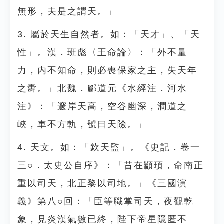
無形，夫是之謂天。」
3. 屬於天生自然者。如：「天才」、「天
性」。漢．班彪〈王命論〉：「外不量
力，内不知命，則必喪保家之主，失天年
之夀。」北魏．酈道元《水經注．河水
注》：「邃岸天高，空谷幽深，澗道之
峽，車不方軌，號曰天險。」
4. 天文。如：「欽天監」。《史記．卷一
三○．太史公自序》：「昔在顓頊，命南正
重以司天，北正黎以司地。」《三國演
義》第八○回：「臣等職掌司天，夜觀乾
象，見炎漢氣數已終，陛下帝星隱匿不