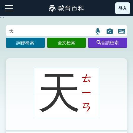
跳
登入
:::
到
主
:::
要
內
語
圖
開
容
注音索引圖示
筆畫索引圖示
部首索引表圖示
言
片
啟
詞條檢索
全文檢索
音讀檢索
搜
搜
鍵
尋
尋
盤
圖
圖
圖
示
示
示
天
ㄊ
ㄧ
網站導覽
ㄢ
生字詞彙表
成語故事