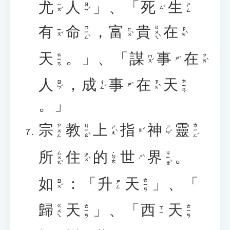
尤
人
」、「
死
生
ㄧㄡˊ
ㄖㄣˊ
ㄕㄥ
ㄙˇ
有
命
，
富
貴
在
ㄇㄧㄥˋ
ㄍㄨㄟˋ
ㄧㄡˇ
ㄈㄨˋ
ㄗㄞˋ
天
。」、「
謀
事
在
ㄊㄧㄢ
ㄇㄡˊ
ㄗㄞˋ
ㄕˋ
人
，
成
事
在
天
ㄊㄧㄢ
ㄖㄣˊ
ㄔㄥˊ
ㄗㄞˋ
ㄕˋ
。」
宗
教
上
指
神
靈
ㄐㄧㄠˋ
ㄌㄧㄥˊ
ㄗㄨㄥ
ㄕㄤˋ
ㄕㄣˊ
ㄓˇ
所
住
的
世
界
。
ㄙㄨㄛˇ
ㄐㄧㄝˋ
˙ㄉㄜ
ㄓㄨˋ
ㄕˋ
如
：「
升
天
」、「
ㄊㄧㄢ
ㄖㄨˊ
ㄕㄥ
歸
天
」、「
西
天
ㄍㄨㄟ
ㄊㄧㄢ
ㄊㄧㄢ
ㄒㄧ