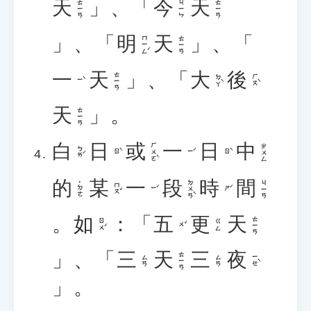
天
」、「
今
天
ㄊㄧㄢ
ㄐㄧㄣ
ㄊㄧㄢ
」、「
明
天
」、「
ㄇㄧㄥˊ
ㄊㄧㄢ
一
天
」、「
大
後
ㄊㄧㄢ
ㄉㄚˋ
ㄏㄡˋ
ㄧˋ
天
」。
ㄊㄧㄢ
白
日
或
一
日
中
ㄏㄨㄛˋ
ㄓㄨㄥ
ㄅㄞˊ
ㄖˋ
ㄧˊ
ㄖˋ
的
某
一
段
時
間
ㄉㄨㄢˋ
ㄐㄧㄢ
˙ㄉㄜ
ㄇㄡˇ
ㄧˊ
ㄕˊ
。
如
：「
五
更
天
ㄊㄧㄢ
ㄖㄨˊ
ㄍㄥ
ㄨˇ
」、「
三
天
三
夜
ㄊㄧㄢ
ㄧㄝˋ
ㄙㄢ
ㄙㄢ
」。