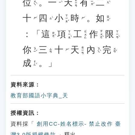
位
。
一
天
有
二
ㄊㄧㄢ
ㄨㄟˋ
ㄧㄡˇ
ㄧˋ
ㄦˋ
十
四
小
時
。
如
ㄒㄧㄠˇ
ㄖㄨˊ
ㄕˊ
ㄙˋ
ㄕˊ
：「
這
項
工
作
限
ㄒㄧㄤˋ
ㄗㄨㄛˋ
ㄒㄧㄢˋ
ㄍㄨㄥ
ㄓㄜˋ
你
三
十
天
內
完
ㄊㄧㄢ
ㄋㄧˇ
ㄋㄟˋ
ㄨㄢˊ
ㄙㄢ
ㄕˊ
成
。」
ㄔㄥˊ
資料來源：
教育部國語小字典_天
授權資訊：
資料採「
創用CC-姓名標示- 禁止改作 臺
灣3.0版授權條款
」釋出