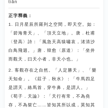
tiān
正字釋義：
1. 日月星辰所羅列之空間，即天空。如：
「碧海青天」、「頂天立地」。唐．杜甫
〈登高〉詩：「風急天高猿嘯哀，渚清沙
白鳥飛迴。」唐．韓愈〈原道〉：「坐井
而觀天，曰天小者，非天小也。」
2. 客觀存在之自然。「人定勝天」、「樂
天知命」。《莊子．秋水》：「牛馬四足
是謂天，絡馬首，穿牛鼻，是謂人。」
《荀子．天論》：「天行有常，不為堯
存，不為桀亡……皆知其所以成，莫知其