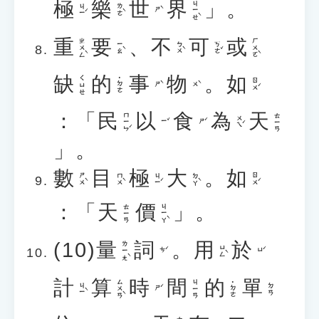
極
樂
世
界
」。
ㄐㄧㄝˋ
ㄐㄧˊ
ㄌㄜˋ
ㄕˋ
重
要
、
不
可
或
ㄓㄨㄥˋ
ㄏㄨㄛˋ
ㄧㄠˋ
ㄅㄨˋ
ㄎㄜˇ
缺
的
事
物
。
如
ㄑㄩㄝ
˙ㄉㄜ
ㄖㄨˊ
ㄕˋ
ㄨˋ
：「
民
以
食
為
天
ㄇㄧㄣˊ
ㄊㄧㄢ
ㄨㄟˊ
ㄧˇ
ㄕˊ
」。
數
目
極
大
。
如
ㄕㄨˋ
ㄇㄨˋ
ㄐㄧˊ
ㄉㄚˋ
ㄖㄨˊ
：「
天
價
」。
ㄐㄧㄚˋ
ㄊㄧㄢ
(10)
量
詞
。
用
於
ㄌㄧㄤˋ
ㄩㄥˋ
ㄘˊ
ㄩˊ
計
算
時
間
的
單
ㄙㄨㄢˋ
ㄐㄧㄢ
˙ㄉㄜ
ㄐㄧˋ
ㄉㄢ
ㄕˊ