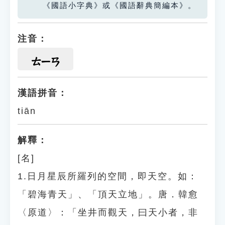
《國語小字典》或《國語辭典簡編本》。
注音：
ㄊㄧㄢ
漢語拼音：
tiān
解釋：
[名]
1.日月星辰所羅列的空間，即天空。如：
「碧海青天」、「頂天立地」。唐．韓愈
〈原道〉：「坐井而觀天，曰天小者，非