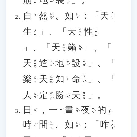
ㄌㄧㄝˋ
ㄉㄧˋ
ㄅㄥ
自
然
。
如
：「
天
ㄊㄧㄢ
ㄖㄢˊ
ㄖㄨˊ
ㄗˋ
生
」、「
天
性
ㄒㄧㄥˋ
ㄊㄧㄢ
ㄕㄥ
」、「
天
籟
」、「
ㄊㄧㄢ
ㄌㄞˋ
天
造
地
設
」、「
ㄊㄧㄢ
ㄗㄠˋ
ㄉㄧˋ
ㄕㄜˋ
樂
天
知
命
」、「
ㄇㄧㄥˋ
ㄊㄧㄢ
ㄌㄜˋ
ㄓ
人
定
勝
天
」。
ㄉㄧㄥˋ
ㄊㄧㄢ
ㄖㄣˊ
ㄕㄥˋ
日
，
一
晝
夜
的
˙ㄉㄜ
ㄓㄡˋ
ㄧㄝˋ
ㄖˋ
ㄧˊ
時
間
。
如
：「
昨
ㄗㄨㄛˊ
ㄐㄧㄢ
ㄖㄨˊ
ㄕˊ