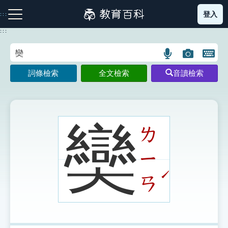
跳
登入
:::
到
主
:::
要
內
語
圖
開
容
注音索引圖示
筆畫索引圖示
部首索引表圖示
言
片
啟
詞條檢索
全文檢索
音讀檢索
搜
搜
鍵
尋
尋
盤
圖
圖
圖
示
示
示
奱
ㄌ
ㄧ
網站導覽
ˊ
ㄢ
生字詞彙表
成語故事