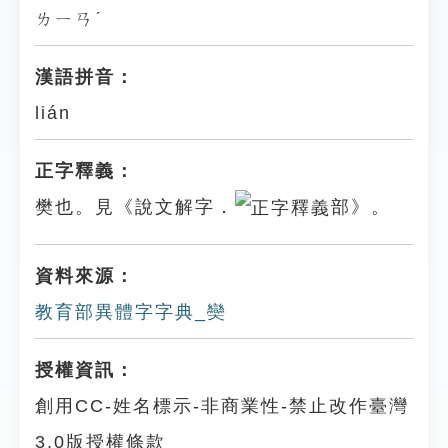
ㄌㄧㄢˊ
漢語拼音：
lián
正字釋義：
樊也。見《說文解字．
部》。
資料來源：
教育部異體字字典_奱
授權資訊：
創用CC-姓名標示-非商業性-禁止改作臺灣
3.0版授權條款