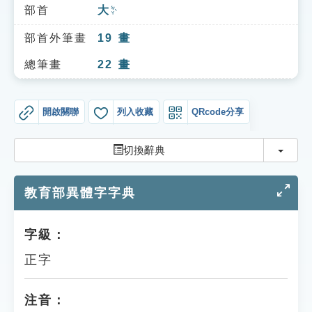
索引選單
部首
大
ㄉㄚˋ
知識索引
部首外筆畫
19
畫
單字索引
總筆畫
22
畫
生命大百科索引
開啟關聯
列入收藏
QRcode分享
遊戲專區
切換
切換辭典
教學應用
教育部異體字字典
貓頭鷹博士
字級：
正字
注音：