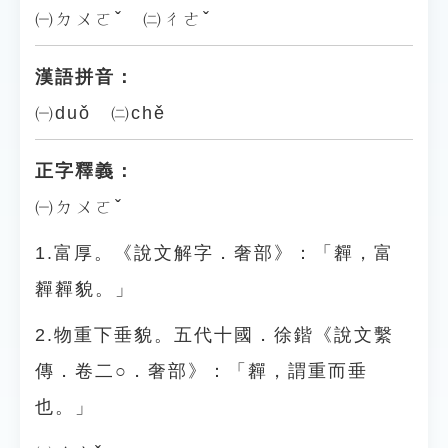
㈠ㄉㄨㄛˇ ㈡ㄔㄜˇ
漢語拼音：
㈠duǒ ㈡chě
正字釋義：
㈠ㄉㄨㄛˇ
1.富厚。《說文解字．奢部》：「奲，富
奲奲貌。」
2.物重下垂貌。五代十國．徐鍇《說文繫
傳．卷二○．奢部》：「奲，謂重而垂
也。」