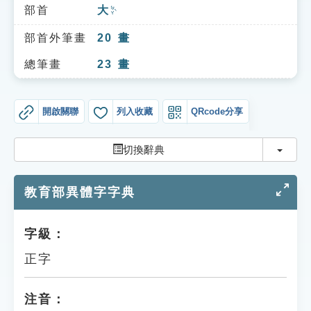
索引選單
部首
大
ㄉㄚˋ
知識索引
部首外筆畫
20
畫
單字索引
總筆畫
23
畫
生命大百科索引
開啟關聯
列入收藏
QRcode分享
遊戲專區
切換
切換辭典
教學應用
教育部異體字字典
貓頭鷹博士
字級：
正字
注音：