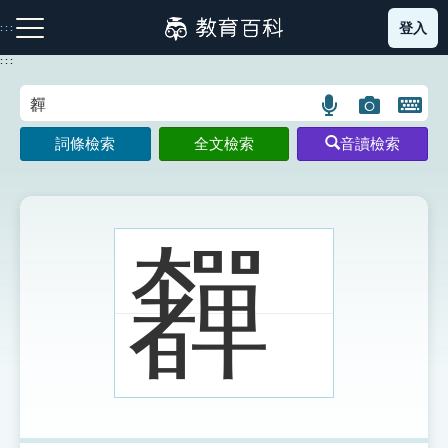
跳
登入
:::
到
主
:::
要
內
語
圖
開
容
注音索引圖示
筆畫索引圖示
部首索引表圖示
言
片
啟
詞條檢索
全文檢索
音讀檢索
搜
搜
鍵
尋
尋
盤
圖
圖
圖
示
示
示
奲
網站導覽
生字詞彙表
成語故事