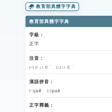
教育部異體字字典
教育部異體字字典
字級：
正字
注音：
㈠ㄐㄩㄝˊ ㈡ㄩㄝˋ
漢語拼音：
㈠jué ㈡yuè
正字釋義：