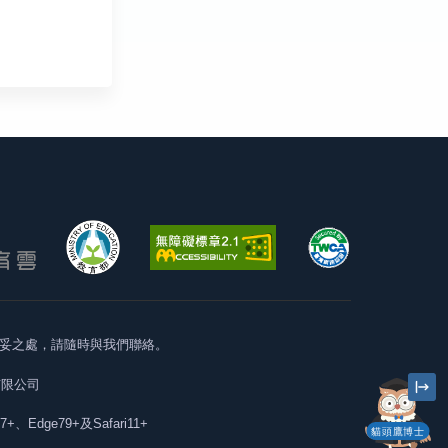
妥之處，請隨時與我們聯絡。
有限公司
57+、Edge79+及Safari11+
貓頭鷹博士