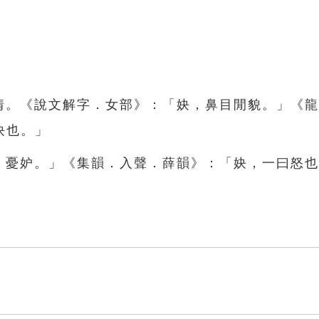
傳情。《說文解字．女部》：「妜，鼻目閒貌。」《
妜也。」
妜，憂妒。」《集韻．入聲．薛韻》：「妜，一曰怒