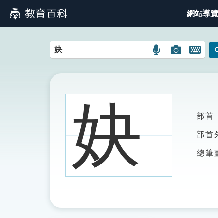
跳
網站導覽
:::
到
主
:::
要
內
語
圖
開
容
言
片
啟
搜
搜
鍵
尋
尋
盤
圖
圖
圖
妜
示
示
示
部首
部首
總筆