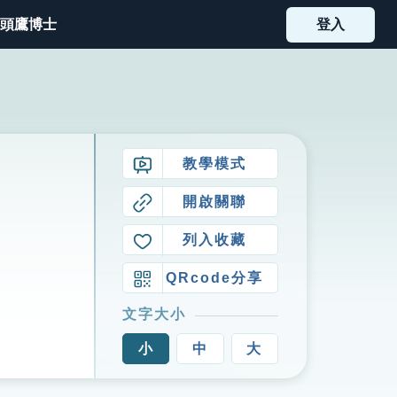
頭鷹博士
登入
教學模式
開啟關聯
列入收藏
QRcode分享
文字大小
小
中
大