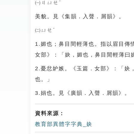
㈠ㄐㄩㄝˊ
美貌。見《集韻．入聲．屑韻》。
㈡ㄩㄝˋ
1.媚也；鼻目間輕薄也。指以眉目
女部》：「妜，媚也，鼻目閒輕薄曰
2.憂忿妒嫉。《玉篇．女部》：「
也。」
3.娟也。見《廣韻．入聲．屑韻》。
資料來源：
教育部異體字字典_妜