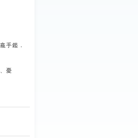
龍龕手鑑．
也、憂