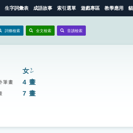
生字詞彙表
成語故事
索引選單
遊戲專區
教學應用
貓
詞條檢索
全文檢索
音讀檢索
女
ㄋㄩˇ
4
畫
外筆畫
7
畫
畫