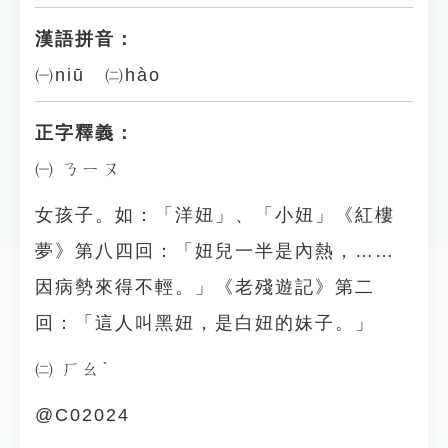
漢語拼音：
㈠niū ㈡hào
正字釋義：
㈠ ㄋㄧㄡ
女孩子。如：「洋妞」、「小妞」《紅樓
夢》第八四回：「妞兒一半是內熱，……
因病勢來得不輕。」《老殘遊記》第二
回：「這人叫黑妞，是白妞的妹子。」
㈡ ㄏㄠˋ
@C02024