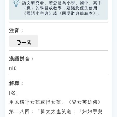
語文研究者。若您是為小學、國中、高中
（職）的學習或教學，建議您優先使用
《國語小字典》或《國語辭典簡編本》。
注音：
ㄋㄧㄡ
漢語拼音：
niū
解釋：
[名]
用以稱呼女孩或指女孩。《兒女英雄傳》
第二八回：「舅太太也笑道：『妞妞手兒