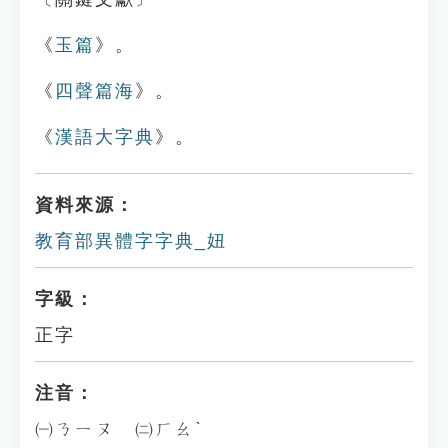
《
玉篇
》。
《
四聲篇海
》。
《
漢語大字典
》。
資料來源：
教育部異體字字典_妞
字級：
正字
注音：
㈠ㄋㄧㄡ ㈡ㄏㄠˋ