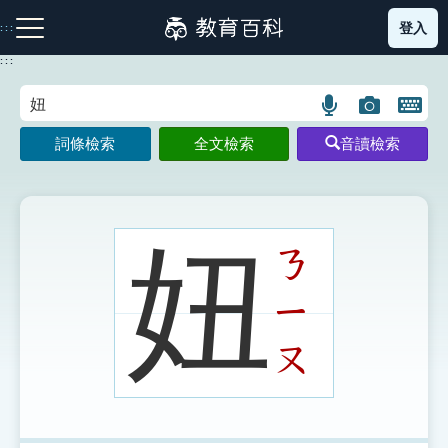
跳
登入
:::
到
主
:::
要
內
語
圖
開
容
注音索引圖示
筆畫索引圖示
部首索引表圖示
言
片
啟
詞條檢索
全文檢索
音讀檢索
搜
搜
鍵
尋
尋
盤
圖
圖
圖
示
示
示
妞
ㄋ
ㄧ
網站導覽
ㄡ
生字詞彙表
成語故事