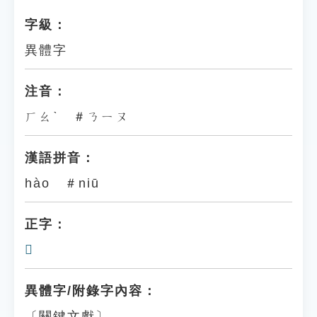
字級：
異體字
注音：
ㄏㄠˋ ＃ㄋㄧㄡ
漢語拼音：
hào ＃niū
正字：
𡚽
異體字/附錄字內容：
〔關鍵文獻〕