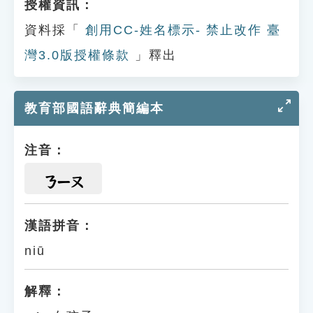
授權資訊：
資料採「
創用CC-姓名標示- 禁止改作 臺
灣3.0版授權條款
」釋出
教育部國語辭典簡編本
注音：
ㄋㄧㄡ
漢語拼音：
niū
解釋：