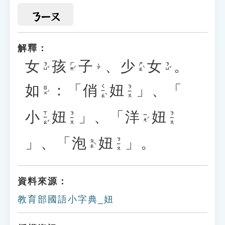
ㄋㄧㄡ
解釋：
女
孩
子
、
少
女
。
ㄋㄩˇ
ㄏㄞˊ
ㄕㄠˋ
ㄋㄩˇ
˙ㄗ
如
：「
俏
妞
」、「
ㄑㄧㄠˋ
ㄋㄧㄡ
ㄖㄨˊ
小
妞
」、「
洋
妞
ㄒㄧㄠˇ
ㄋㄧㄡ
ㄋㄧㄡ
ㄧㄤˊ
」、「
泡
妞
」。
ㄋㄧㄡ
ㄆㄠˋ
資料來源：
教育部國語小字典_妞