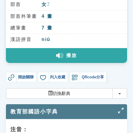
索引選單
部首
女
ㄋㄩˇ
知識索引
部首外筆畫
4
畫
單字索引
總筆畫
7
畫
生命大百科索引
漢語拼音
niū
播放
遊戲專區
教學應用
開啟關聯
列入收藏
QRcode分享
貓頭鷹博士
切換
切換辭典
教育部國語小字典
注音：