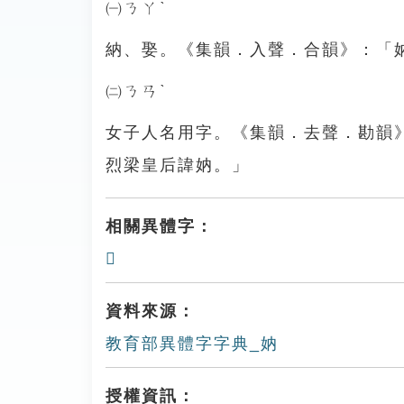
㈠ㄋㄚˋ
納、娶。《集韻．入聲．合韻》：「
㈡ㄋㄢˋ
女子人名用字。《集韻．去聲．勘韻
烈梁皇后諱妠。」
相關異體字：
𡜴
資料來源：
教育部異體字字典_妠
授權資訊：