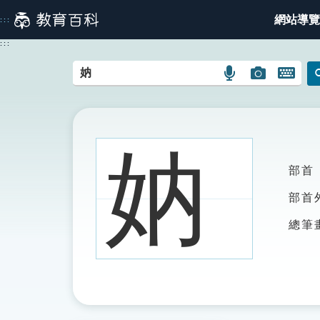
跳
網站導覽
:::
到
主
:::
要
內
語
圖
開
容
言
片
啟
搜
搜
鍵
尋
尋
盤
圖
圖
圖
妠
示
示
示
部首
部首
總筆