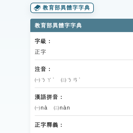
教育部異體字字典
教育部異體字字典
字級：
正字
注音：
㈠ㄋㄚˋ ㈡ㄋㄢˋ
漢語拼音：
㈠nà ㈡nàn
正字釋義：