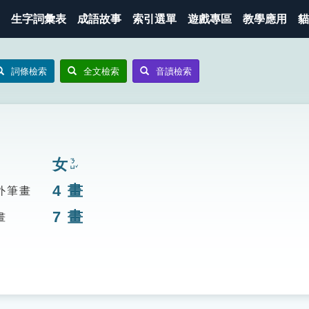
生字詞彙表
成語故事
索引選單
遊戲專區
教學應用
貓
詞條檢索
全文檢索
音讀檢索
女
ㄋㄩˇ
4
畫
外筆畫
7
畫
畫