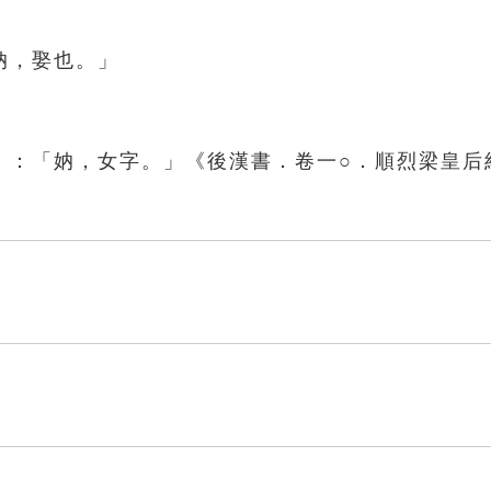
妠，娶也。」
》：「妠，女字。」《後漢書．卷一○．順烈梁皇后