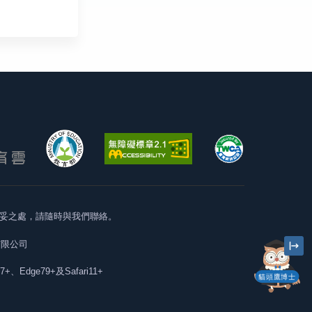
妥之處，請隨時與我們聯絡。
有限公司
57+、Edge79+及Safari11+
貓頭鷹博士