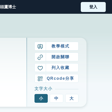
頭鷹博士
登入
教學模式
開啟關聯
列入收藏
QRcode分享
文字大小
小
中
大