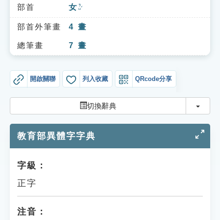
索引選單
部首
女
ㄋㄩˇ
知識索引
部首外筆畫
4
畫
單字索引
總筆畫
7
畫
生命大百科索引
開啟關聯
列入收藏
QRcode分享
遊戲專區
切換
切換辭典
教學應用
教育部異體字字典
貓頭鷹博士
字級：
正字
注音：