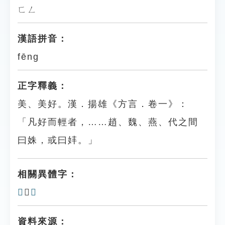
ㄈㄥ
漢語拼音：
fēng
正字釋義：
美、美好。漢．揚雄《方言．卷一》：
「凡好而輕者，……趙、魏、燕、代之間
曰姝，或曰妦。」
相關異體字：
𡜠
、
㛔
資料來源：