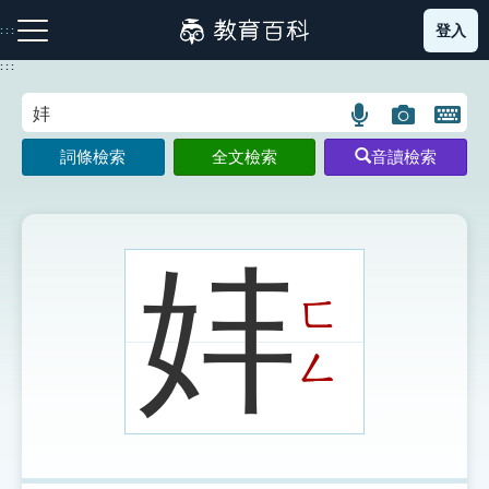
跳
登入
:::
到
主
:::
要
內
語
圖
開
容
注音索引圖示
筆畫索引圖示
部首索引表圖示
言
片
啟
詞條檢索
全文檢索
音讀檢索
搜
搜
鍵
尋
尋
盤
圖
圖
圖
示
示
示
妦
ㄈ
網站導覽
ㄥ
生字詞彙表
成語故事