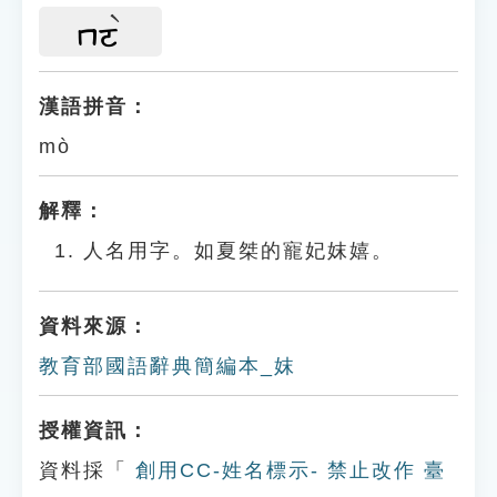
ㄇㄛ
漢語拼音：
mò
解釋：
人名用字。如夏桀的寵妃妺嬉。
資料來源：
教育部國語辭典簡編本_妺
授權資訊：
資料採「
創用CC-姓名標示- 禁止改作 臺