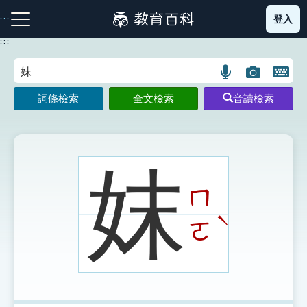
跳
登入
:::
到
主
:::
要
內
語
圖
開
容
注音索引圖示
筆畫索引圖示
部首索引表圖示
言
片
啟
詞條檢索
全文檢索
音讀檢索
搜
搜
鍵
尋
尋
盤
圖
圖
圖
示
示
示
妺
ㄇ
網站導覽
ˋ
ㄛ
生字詞彙表
成語故事