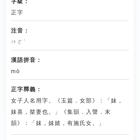
字級：
正字
注音：
ㄇㄛˋ
漢語拼音：
mò
正字釋義：
女子人名用字。《玉篇．女部》：「妺，
妺喜，桀妻也。」《集韻．入聲．末
韻》：「妺，妺嬉，有施氏女。」