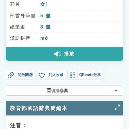
索引選單
部首
女
ㄋㄩˇ
知識索引
部首外筆畫
5
畫
單字索引
總筆畫
8
畫
生命大百科索引
漢語拼音
mò
播放
遊戲專區
教學應用
開啟關聯
列入收藏
QRcode分享
貓頭鷹博士
切換
切換辭典
教育部國語辭典簡編本
注音：