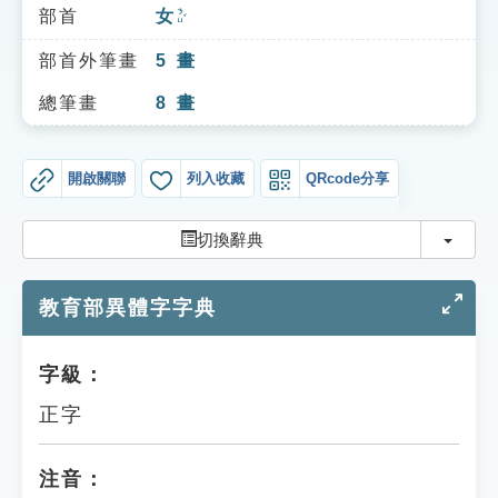
索引選單
部首
女
ㄋㄩˇ
知識索引
部首外筆畫
5
畫
單字索引
總筆畫
8
畫
生命大百科索引
開啟關聯
列入收藏
QRcode分享
遊戲專區
切換
切換辭典
教學應用
教育部異體字字典
貓頭鷹博士
字級：
正字
注音：