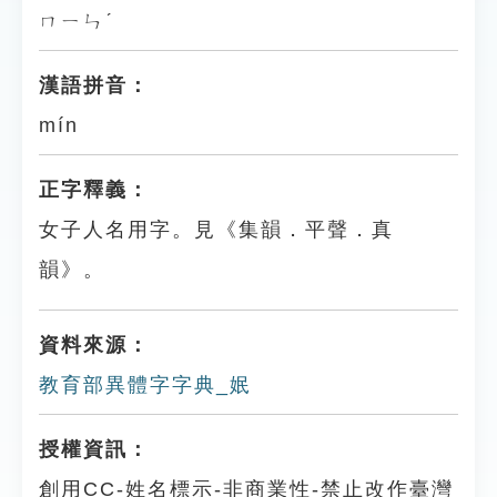
ㄇㄧㄣˊ
漢語拼音：
mín
正字釋義：
女子人名用字。見《集韻．平聲．真
韻》。
資料來源：
教育部異體字字典_姄
授權資訊：
創用CC-姓名標示-非商業性-禁止改作臺灣