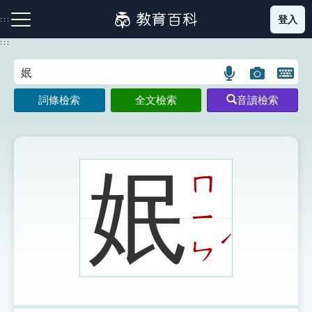
跳
登入
:::
到
主
:::
要
內
語
圖
開
容
注音索引圖示
筆畫索引圖示
部首索引表圖示
言
片
啟
詞條檢索
全文檢索
音讀檢索
搜
搜
鍵
尋
尋
盤
圖
圖
圖
示
示
示
姄
ㄇ
ㄧ
網站導覽
ˊ
ㄣ
生字詞彙表
成語故事