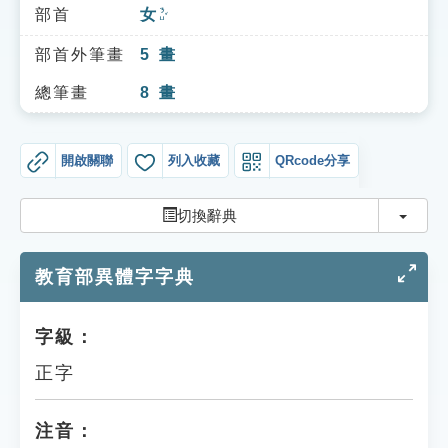
索引選單
部首
女
ㄋㄩˇ
知識索引
部首外筆畫
5
畫
單字索引
總筆畫
8
畫
生命大百科索引
開啟關聯
列入收藏
QRcode分享
遊戲專區
切換
切換辭典
教學應用
教育部異體字字典
貓頭鷹博士
字級：
正字
注音：