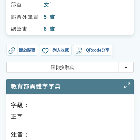
索引選單
部首
女
ㄋㄩˇ
知識索引
部首外筆畫
5
畫
單字索引
總筆畫
8
畫
生命大百科索引
開啟關聯
列入收藏
QRcode分享
遊戲專區
切換
切換辭典
教學應用
教育部異體字字典
貓頭鷹博士
字級：
正字
注音：