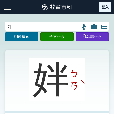
跳
登入
:::
到
主
:::
要
內
語
圖
開
容
注音索引圖示
筆畫索引圖示
部首索引表圖示
言
片
啟
詞條檢索
全文檢索
音讀檢索
搜
搜
鍵
尋
尋
盤
圖
圖
圖
示
示
示
姅
ㄅ
網站導覽
ˋ
ㄢ
生字詞彙表
成語故事