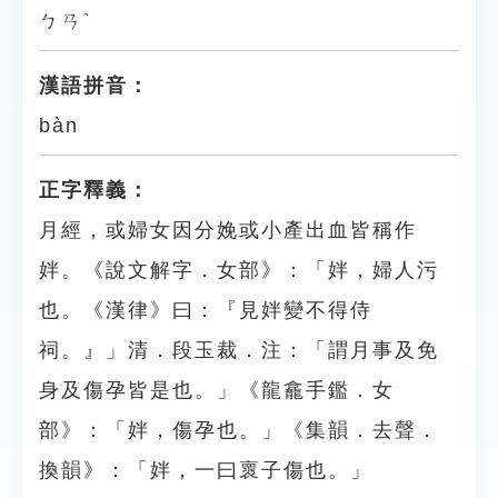
ㄅㄢˋ
漢語拼音：
bàn
正字釋義：
月經，或婦女因分娩或小產出血皆稱作
姅。《說文解字．女部》：「姅，婦人污
也。《漢律》曰：『見姅變不得侍
祠。』」清．段玉裁．注：「謂月事及免
身及傷孕皆是也。」《龍龕手鑑．女
部》：「姅，傷孕也。」《集韻．去聲．
換韻》：「姅，一曰褱子傷也。」