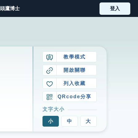
頭鷹博士
登入
教學模式
開啟關聯
列入收藏
QRcode分享
文字大小
小
中
大