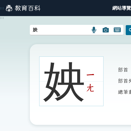
跳
網站導覽
:::
到
主
:::
要
內
語
圖
開
容
言
片
啟
搜
搜
鍵
尋
尋
盤
圖
圖
圖
姎
示
示
示
部首
ㄧ
部首
ㄤ
總筆