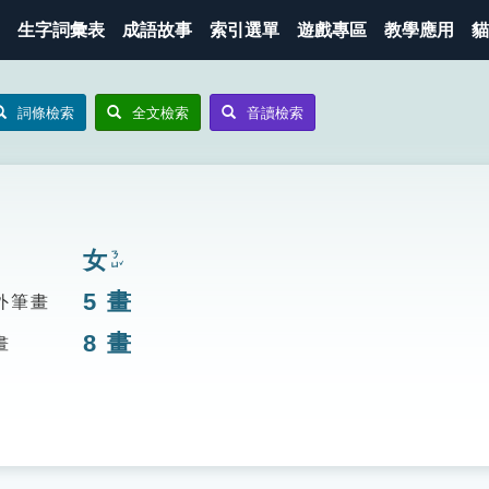
生字詞彙表
成語故事
索引選單
遊戲專區
教學應用
貓
詞條檢索
全文檢索
音讀檢索
女
ㄋㄩˇ
5
畫
外筆畫
8
畫
畫