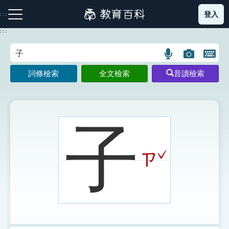
跳
登入
:::
到
主
:::
要
內
語
圖
開
容
注音索引圖示
筆畫索引圖示
部首索引表圖示
言
片
啟
詞條檢索
全文檢索
音讀檢索
搜
搜
鍵
尋
尋
盤
圖
圖
圖
示
示
示
子
ˇ
ㄗ
網站導覽
生字詞彙表
成語故事