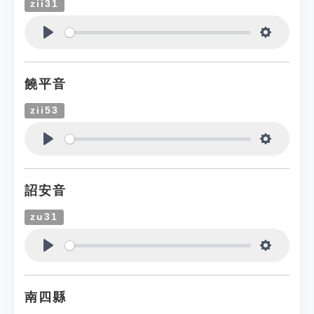
zii31
Play
Settings
饒平音
zii53
Play
Settings
詔安音
zu31
Play
Settings
南四縣