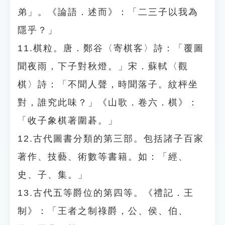
弟」。《論語．述而》：「二三子以我為
隱乎？」
11.棋粒。唐．鄭谷〈寄棋客〉詩：「覆圖
聞夜雨，下子對秋燈。」宋．蘇軾〈觀
棋〉詩：「不聞人聲，時聞落子。紋枰坐
對，誰究此味？」《山歌．卷六．棋》：
「收子象棋著圍碁。」
12.古代圖書分類的第三部。包括諸子百家
著作、技藝、術數等書籍。如：「經、
史、子、集。」
13.古代五等爵位的第四等。《禮記．王
制》：「王者之制祿爵，公、侯、伯、