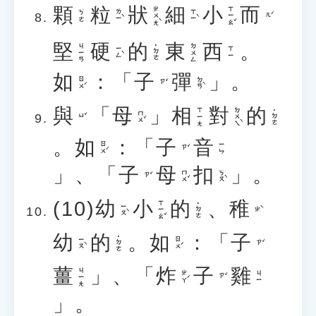
顆
粒
狀
細
小
而
ㄓㄨㄤˋ
ㄒㄧㄠˇ
ㄌㄧˋ
ㄒㄧˋ
ㄎㄜ
ㄦˊ
堅
硬
的
東
西
。
ㄐㄧㄢ
ㄉㄨㄥ
˙ㄉㄜ
ㄧㄥˋ
ㄒㄧ
如
：「
子
彈
」。
ㄖㄨˊ
ㄉㄢˋ
ㄗˇ
與
「
母
」
相
對
的
ㄉㄨㄟˋ
ㄒㄧㄤ
˙ㄉㄜ
ㄇㄨˇ
ㄩˇ
。
如
：「
子
音
ㄖㄨˊ
ㄧㄣ
ㄗˇ
」、「
子
母
扣
」。
ㄇㄨˇ
ㄎㄡˋ
ㄗˇ
(10)
幼
小
的
、
稚
ㄒㄧㄠˇ
˙ㄉㄜ
ㄧㄡˋ
ㄓˋ
幼
的
。
如
：「
子
˙ㄉㄜ
ㄧㄡˋ
ㄖㄨˊ
ㄗˇ
薑
」、「
炸
子
雞
ㄐㄧㄤ
ㄓㄚˊ
ㄐㄧ
ㄗˇ
」。