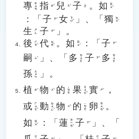
專
指
兒
子
。
如
ㄓㄨㄢ
ㄖㄨˊ
˙ㄗ
ㄓˇ
ㄦˊ
：「
子
女
」、「
獨
ㄋㄩˇ
ㄉㄨˊ
ㄗˇ
生
子
」。
ㄕㄥ
ㄗˇ
後
代
。
如
：「
子
ㄏㄡˋ
ㄉㄞˋ
ㄖㄨˊ
ㄗˇ
嗣
」、「
多
子
多
ㄉㄨㄛ
ㄉㄨㄛ
ㄙˋ
ㄗˇ
孫
」。
ㄙㄨㄣ
植
物
的
果
實
，
ㄍㄨㄛˇ
˙ㄉㄜ
ㄓˊ
ㄨˋ
ㄕˊ
或
動
物
的
卵
。
ㄏㄨㄛˋ
ㄉㄨㄥˋ
ㄌㄨㄢˇ
˙ㄉㄜ
ㄨˋ
如
：「
蓮
子
」、「
ㄌㄧㄢˊ
ㄖㄨˊ
ㄗˇ