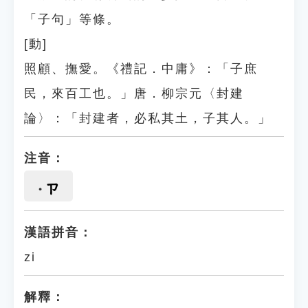
「子句」等條。
[動]
照顧、撫愛。《禮記．中庸》：「子庶
民，來百工也。」唐．柳宗元〈封建
論〉：「封建者，必私其土，子其人。」
注音：
ㄗ
漢語拼音：
zi
解釋：