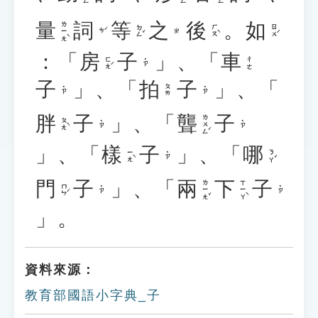
量
詞
等
之
後
。
如
ㄌㄧㄤˋ
ㄉㄥˇ
ㄏㄡˋ
ㄖㄨˊ
ㄘˊ
ㄓ
：「
房
子
」、「
車
ㄈㄤˊ
ㄔㄜ
˙ㄗ
子
」、「
拍
子
」、「
ㄆㄞ
˙ㄗ
˙ㄗ
胖
子
」、「
聾
子
ㄌㄨㄥˊ
ㄆㄤˋ
˙ㄗ
˙ㄗ
」、「
樣
子
」、「
哪
ㄧㄤˋ
ㄋㄚˇ
˙ㄗ
門
子
」、「
兩
下
子
ㄌㄧㄤˇ
ㄒㄧㄚˋ
ㄇㄣˊ
˙ㄗ
˙ㄗ
」。
資料來源：
教育部國語小字典_子