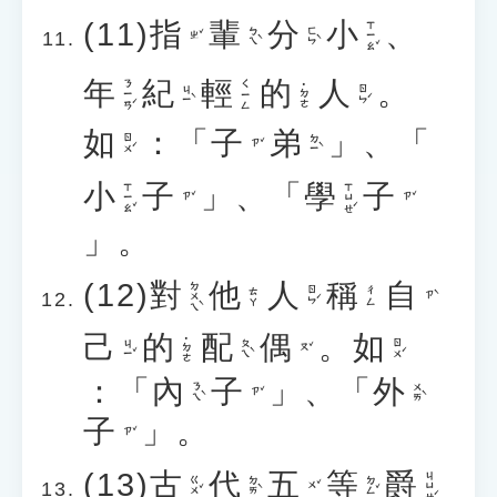
(11)
指
輩
分
小
、
ㄒㄧㄠˇ
ㄅㄟˋ
ㄈㄣˋ
ㄓˇ
年
紀
輕
的
人
。
ㄋㄧㄢˊ
ㄑㄧㄥ
˙ㄉㄜ
ㄐㄧˋ
ㄖㄣˊ
如
：「
子
弟
」、「
ㄖㄨˊ
ㄉㄧˋ
ㄗˇ
小
子
」、「
學
子
ㄒㄧㄠˇ
ㄒㄩㄝˊ
ㄗˇ
ㄗˇ
」。
(12)
對
他
人
稱
自
ㄉㄨㄟˋ
ㄖㄣˊ
ㄊㄚ
ㄔㄥ
ㄗˋ
己
的
配
偶
。
如
˙ㄉㄜ
ㄐㄧˇ
ㄆㄟˋ
ㄖㄨˊ
ㄡˇ
：「
內
子
」、「
外
ㄋㄟˋ
ㄨㄞˋ
ㄗˇ
子
」。
ㄗˇ
(13)
古
代
五
等
爵
ㄐㄩㄝˊ
ㄍㄨˇ
ㄉㄞˋ
ㄉㄥˇ
ㄨˇ