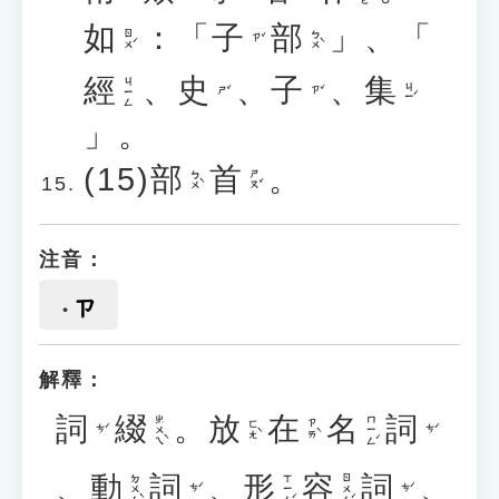
如
：「
子
部
」、「
ㄖㄨˊ
ㄅㄨˋ
ㄗˇ
經
、
史
、
子
、
集
ㄐㄧㄥ
ㄐㄧˊ
ㄕˇ
ㄗˇ
」。
(15)
部
首
。
ㄅㄨˋ
ㄕㄡˇ
注音：
ㄗ
解釋：
詞
綴
。
放
在
名
詞
ㄓㄨㄟˋ
ㄇㄧㄥˊ
ㄈㄤˋ
ㄗㄞˋ
ㄘˊ
ㄘˊ
、
動
詞
、
形
容
詞
、
ㄉㄨㄥˋ
ㄒㄧㄥˊ
ㄖㄨㄥˊ
ㄘˊ
ㄘˊ