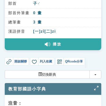
索引選單
部首
子
ㄗˇ
知識索引
部首外筆畫
0
畫
單字索引
總筆畫
3
畫
生命大百科索引
漢語拼音
[一]zǐ[二]zi
播放
遊戲專區
教學應用
開啟關聯
列入收藏
QRcode分享
貓頭鷹博士
切換
切換辭典
教育部國語小字典
注音：