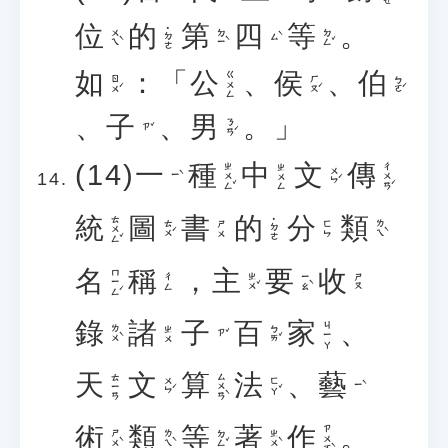
位
的
第
四
等
。
˙ㄉㄜ
ㄨㄟˋ
ㄉㄧˋ
ㄉㄥˇ
ㄙˋ
如
：「
公
、
侯
、
伯
ㄍㄨㄥ
ㄖㄨˊ
ㄏㄡˊ
ㄅㄛˊ
、
子
、
男
。」
ㄋㄢˊ
ㄗˇ
(14)
一
種
中
文
傳
ㄓㄨㄥˇ
ㄔㄨㄢˊ
ㄓㄨㄥ
ㄨㄣˊ
ㄧˋ
統
圖
書
的
分
類
ㄊㄨㄥˇ
˙ㄉㄜ
ㄊㄨˊ
ㄌㄟˋ
ㄕㄨ
ㄈㄣ
名
稱
，
主
要
收
ㄇㄧㄥˊ
ㄓㄨˇ
ㄧㄠˋ
ㄔㄥ
ㄕㄡ
錄
諸
子
百
家
、
ㄐㄧㄚ
ㄌㄨˋ
ㄅㄞˇ
ㄓㄨ
ㄗˇ
天
文
算
法
、
藝
ㄙㄨㄢˋ
ㄊㄧㄢ
ㄨㄣˊ
ㄈㄚˇ
ㄧˋ
術
類
等
著
作
。
ㄗㄨㄛˋ
ㄕㄨˋ
ㄌㄟˋ
ㄉㄥˇ
ㄓㄨˋ