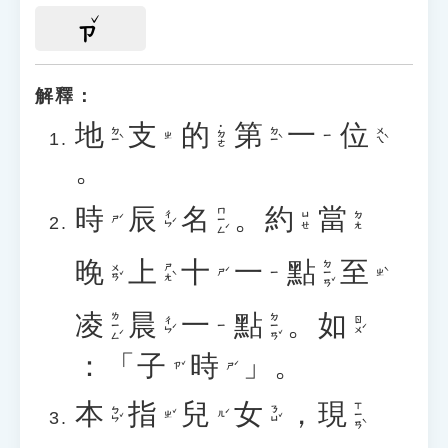
ㄗ
解釋：
地
支
的
第
一
位
˙ㄉㄜ
ㄉㄧˋ
ㄉㄧˋ
ㄨㄟˋ
ㄓ
ㄧ
。
時
辰
名
。
約
當
ㄇㄧㄥˊ
ㄔㄣˊ
ㄩㄝ
ㄉㄤ
ㄕˊ
晚
上
十
一
點
至
ㄉㄧㄢˇ
ㄨㄢˇ
ㄕㄤˋ
ㄕˊ
ㄓˋ
ㄧ
凌
晨
一
點
。
如
ㄌㄧㄥˊ
ㄉㄧㄢˇ
ㄔㄣˊ
ㄖㄨˊ
ㄧ
：「
子
時
」。
ㄗˇ
ㄕˊ
本
指
兒
女
，
現
ㄒㄧㄢˋ
ㄅㄣˇ
ㄋㄩˇ
ㄓˇ
ㄦˊ