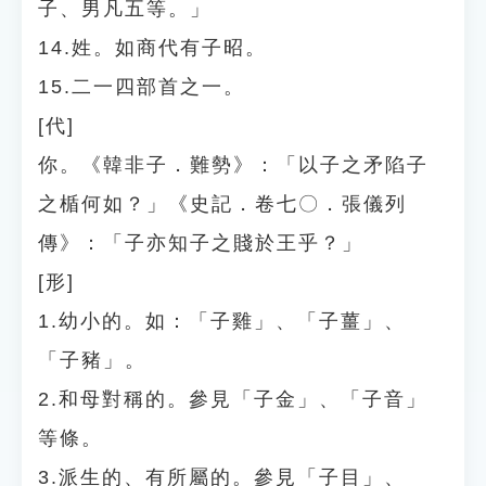
子、男凡五等。」
14.姓。如商代有子昭。
15.二一四部首之一。
[代]
你。《韓非子．難勢》：「以子之矛陷子
之楯何如？」《史記．卷七〇．張儀列
傳》：「子亦知子之賤於王乎？」
[形]
1.幼小的。如：「子雞」、「子薑」、
「子豬」。
2.和母對稱的。參見「子金」、「子音」
等條。
3.派生的、有所屬的。參見「子目」、