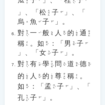
瓜
子
」、「
桂
子
ㄍㄨㄟˋ
ㄍㄨㄚ
ㄗˇ
ㄗˇ
」、「
松
子
」、「
ㄙㄨㄥ
ㄗˇ
烏
魚
子
」。
ㄩˊ
ㄗˇ
ㄨ
對
一
般
人
的
通
ㄉㄨㄟˋ
ㄊㄨㄥ
˙ㄉㄜ
ㄖㄣˊ
ㄅㄢ
ㄧˋ
稱
。
如
：「
男
子
ㄖㄨˊ
ㄋㄢˊ
ㄔㄥ
ㄗˇ
」、「
女
子
」。
ㄋㄩˇ
ㄗˇ
對
有
學
問
道
德
ㄉㄨㄟˋ
ㄒㄩㄝˊ
ㄧㄡˇ
ㄨㄣˋ
ㄉㄠˋ
ㄉㄜˊ
的
人
的
尊
稱
。
ㄗㄨㄣ
˙ㄉㄜ
˙ㄉㄜ
ㄖㄣˊ
ㄔㄥ
如
：「
孟
子
」、「
ㄖㄨˊ
ㄇㄥˋ
ㄗˇ
孔
子
」。
ㄎㄨㄥˇ
ㄗˇ