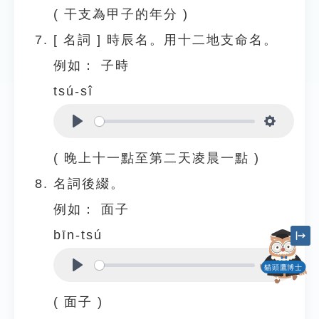
( 干支為甲子的年分 )
[
名詞
]
時辰名。用十二地支命名。
例如：
子時
tsú-sî
Play
Settings
( 晚上十一點至第二天凌晨一點 )
名詞後綴。
例如：
面子
bīn-tsú
貓頭鷹博士
Play
Settings
( 面子 )